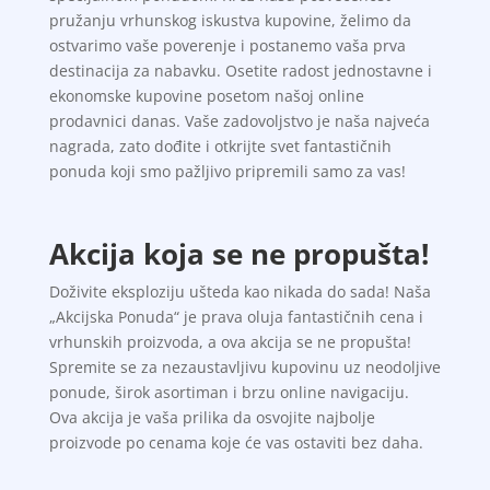
pružanju vrhunskog iskustva kupovine, želimo da
ostvarimo vaše poverenje i postanemo vaša prva
destinacija za nabavku. Osetite radost jednostavne i
ekonomske kupovine posetom našoj online
prodavnici danas. Vaše zadovoljstvo je naša najveća
nagrada, zato dođite i otkrijte svet fantastičnih
ponuda koji smo pažljivo pripremili samo za vas!
Akcija koja se ne propušta!
Doživite eksploziju ušteda kao nikada do sada! Naša
„Akcijska Ponuda“ je prava oluja fantastičnih cena i
vrhunskih proizvoda, a ova akcija se ne propušta!
Spremite se za nezaustavljivu kupovinu uz neodoljive
ponude, širok asortiman i brzu online navigaciju.
Ova akcija je vaša prilika da osvojite najbolje
proizvode po cenama koje će vas ostaviti bez daha.