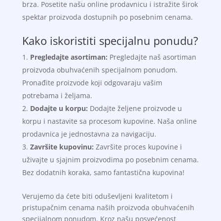
brza. Posetite našu online prodavnicu i istražite širok
spektar proizvoda dostupnih po posebnim cenama.
Kako iskoristiti specijalnu ponudu?
Pregledajte asortiman:
Pregledajte naš asortiman
proizvoda obuhvaćenih specijalnom ponudom.
Pronađite proizvode koji odgovaraju vašim
potrebama i željama.
Dodajte u korpu:
Dodajte željene proizvode u
korpu i nastavite sa procesom kupovine. Naša online
prodavnica je jednostavna za navigaciju.
Završite kupovinu:
Završite proces kupovine i
uživajte u sjajnim proizvodima po posebnim cenama.
Bez dodatnih koraka, samo fantastična kupovina!
Verujemo da ćete biti oduševljeni kvalitetom i
pristupačnim cenama naših proizvoda obuhvaćenih
specijalnom ponudom. Kroz našu posvećenost