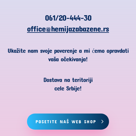
061/20-444-30
office@hemijazabazene.rs
Ukažite nam svoje poverenje a mi ćemo opravdati
vaša očekivanja!
Dostava na teritoriji
cele Srbije!
POSETITE NAŠ WEB SHOP