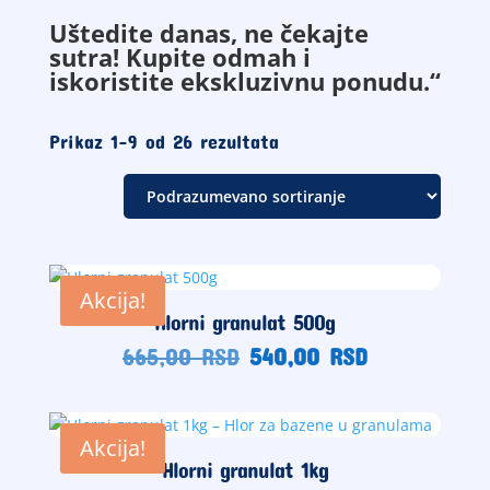
Uštedite danas, ne čekajte
sutra! Kupite odmah i
iskoristite ekskluzivnu ponudu.“
Prikaz 1–9 od 26 rezultata
Akcija!
Hlorni granulat 500g
Originalna
Trenutna
665,00
RSD
540,00
RSD
cena
cena
je
je:
bila:
540,00
Akcija!
665,00
RSD.
Hlorni granulat 1kg
RSD.