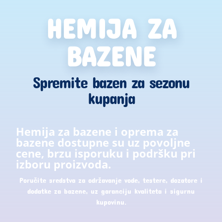
HEMIJA ZA
BAZENE
Spremite bazen za sezonu
kupanja
Hemija za bazene i oprema za
bazene dostupne su uz povoljne
cene, brzu isporuku i podršku pri
izboru proizvoda.
Poručite sredstva za održavanje vode, testere, dozatore i
dodatke za bazene, uz garanciju kvaliteta i sigurnu
kupovinu.