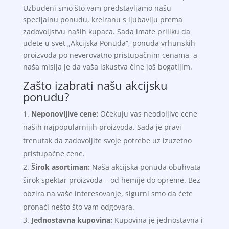
Uzbuđeni smo što vam predstavljamo našu
specijalnu ponudu, kreiranu s ljubavlju prema
zadovoljstvu naših kupaca. Sada imate priliku da
uđete u svet „Akcijska Ponuda“, ponuda vrhunskih
proizvoda po neverovatno pristupačnim cenama, a
naša misija je da vaša iskustva čine još bogatijim.
Zašto izabrati našu akcijsku
ponudu?
Neponovljive cene:
Očekuju vas neodoljive cene
naših najpopularnijih proizvoda. Sada je pravi
trenutak da zadovoljite svoje potrebe uz izuzetno
pristupačne cene.
Širok asortiman:
Naša akcijska ponuda obuhvata
širok spektar proizvoda – od hemije do opreme. Bez
obzira na vaše interesovanje, sigurni smo da ćete
pronaći nešto što vam odgovara.
Jednostavna kupovina:
Kupovina je jednostavna i