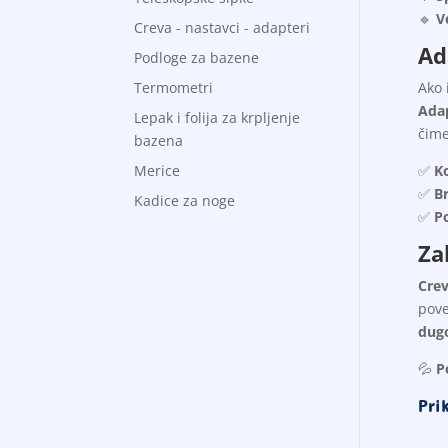
🔹
V
Creva - nastavci - adapteri
Ad
Podloge za bazene
Termometri
Ako 
Adap
Lepak i folija za krpljenje
čime
bazena
Merice
✅
K
✅
Br
Kadice za noge
✅
Po
Za
Crev
pove
dugo
💦
P
Pri