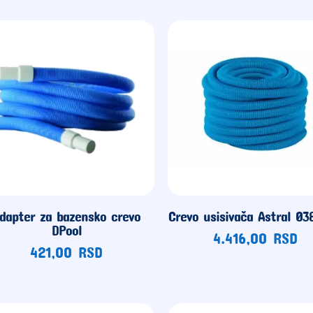
dapter za bazensko crevo
Crevo usisivača Astral Ø
DPool
4.416,00
RSD
421,00
RSD