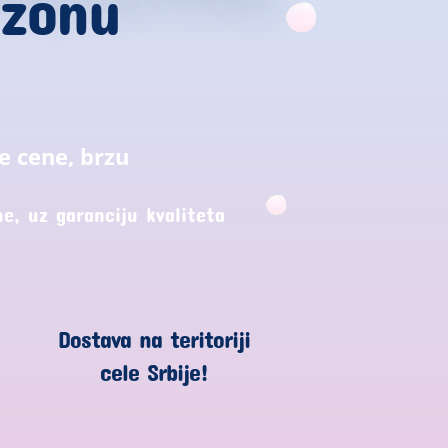
ezonu
e cene, brzu
e, uz garanciju kvaliteta
Dostava na teritoriji
cele Srbije!