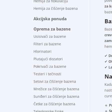
pove
Hemija za flokulaciju
za k
Hemija za čišćenje bazena
baz
Akcijska ponuda
Ba
Oprema za bazene
Baze
crev
Usisivači za bazene
zam
Filteri za bazene
hemi
Hlorinatori
✔
D
Plutajući dozatori
✔
Ot
Pokrivači za bazene
✔
L
Testeri i tečnosti
Na
Setovi za čišćenje bazena
Kada
Mrežice za čišćenje bazena
nast
cure
Sunđeri za čišćenje bazena
Četke za čišćenje bazena
🔹
P
🔹
S
Teleskopske šipke