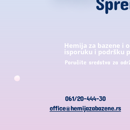
Spre
Hemija za bazene i 
isporuku i podršku p
Poručite sredstva za odr
061/20-444-30
office@hemijazabazene.rs