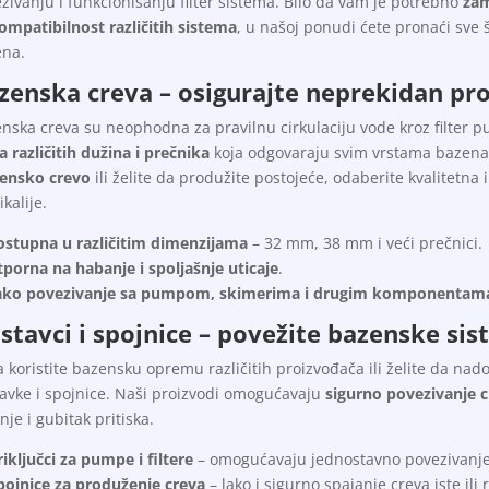
zivanju i funkcionisanju filter sistema. Bilo da vam je potrebno
za
ompatibilnost različitih sistema
, u našoj ponudi ćete pronaći sve
ena.
zenska creva – osigurajte neprekidan pr
nska creva su neophodna za pravilnu cirkulaciju vode kroz filter
a različitih dužina i prečnika
koja odgovaraju svim vrstama bazena i
ensko crevo
ili želite da produžite postojeće, odaberite kvalitetna 
kalije.
ostupna u različitim dimenzijama
– 32 mm, 38 mm i veći prečnici.
porna na habanje i spoljašnje uticaje
.
ako povezivanje sa pumpom, skimerima i drugim komponentam
stavci i spojnice – povežite bazenske s
 koristite bazensku opremu različitih proizvođača ili želite da nadog
avke i spojnice. Naši proizvodi omogućavaju
sigurno povezivanje 
nje i gubitak pritiska.
riključci za pumpe i filtere
– omogućavaju jednostavno povezivanje 
pojnice za produženje creva
– lako i sigurno spajanje creva iste ili r