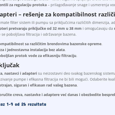
entili za regulaciju protoka
– prilagođavanje snage i usmerenja vo
apteri – rešenje za kompatibilnost različi
imate filter sistem ili pumpu sa priključcima različitih dimenzija, a
teri pretvaraju priključke od 32 mm u 38 mm
i omogućavaju da
 se poboljšava filtracija i održavanje bazena.
ompatibilnost sa različitim brendovima bazenske opreme
.
za i jednostavna instalacija bez alata
.
boljšan protok vode za efikasniju filtraciju
.
ključak
a, nastavci i adapteri
su neizostavni deo svakog bazenskog sistema. 
zivanje pumpe i efikasna filtracija ne bi bili mogući. Odaberite kva
trajan, siguran i efikasan rad vašeg bazena
.
oručite creva, nastavke i adaptere već danas i obezbedite bespr
kaz 1–9 od 26 rezultata