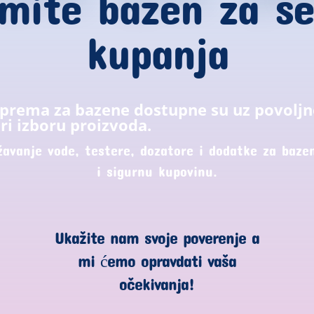
mite bazen za s
kupanja
oprema za bazene dostupne su uz povoljn
ri izboru proizvoda.
žavanje vode, testere, dozatore i dodatke za bazen
i sigurnu kupovinu.
Ukažite nam svoje poverenje a
mi ćemo opravdati vaša
očekivanja!