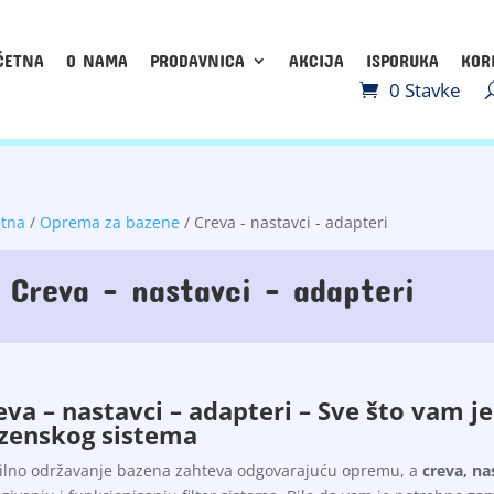
ČETNA
O NAMA
PRODAVNICA
AKCIJA
ISPORUKA
KOR
0 Stavke
etna
/
Oprema za bazene
/ Creva - nastavci - adapteri
Creva - nastavci - adapteri
eva – nastavci – adapteri – Sve što vam j
zenskog sistema
ilno održavanje bazena zahteva odgovarajuću opremu, a
creva, na