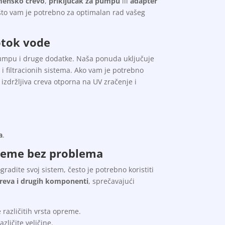
mensko crevo
,
priključak za pumpu
ili
adapter
 što vam je potrebno za optimalan rad vašeg
otok vode
 pumpu i druge dodatke. Naša ponuda uključuje
 filtracionih sistema. Ako vam je potrebno
i izdržljiva creva otporna na UV zračenje i
a
.
isteme bez problema
radite svoj sistem, često je potrebno koristiti
creva i drugih komponenti
, sprečavajući
različitih vrsta opreme.
azličite veličine.