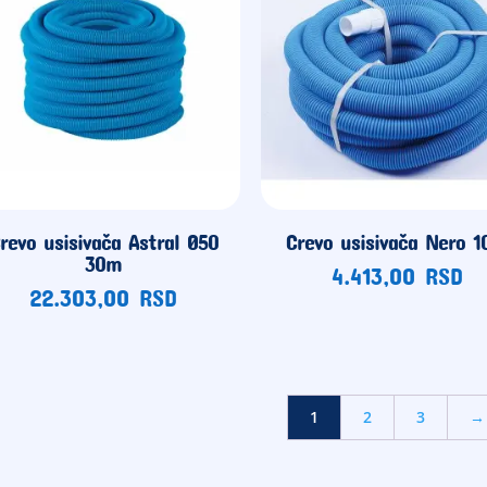
revo usisivača Astral Ø50
Crevo usisivača Nero 
30m
4.413,00
RSD
22.303,00
RSD
1
2
3
→