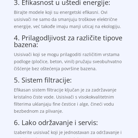
3. Efikasnost u uštedi energije:
Birajte modele koji su energetski efikasni. Ovi
usisivači ne samo da smanjuju troškove električne
energije, već takođe imaju manji uticaj na ekologiju.
4. Prilagodljivost za različite tipove
bazena:
Usisivači koji se mogu prilagoditi različitim vrstama
podloge (pločice, beton, vinil) pružaju sveobuhvatno
čišćenje bez oštećenja površine bazena.
5. Sistem filtracije:
Efikasan sistem filtracije ključan je za zadržavanje
kristalno čiste vode. Usisivači s visokokvalitetnim
filterima uklanjaju fine čestice i alge, čineći vodu
bezbednom za plivanje.
6. Lako održavanje i servis:
Izaberite usisivač koji je jednostavan za održavanje i