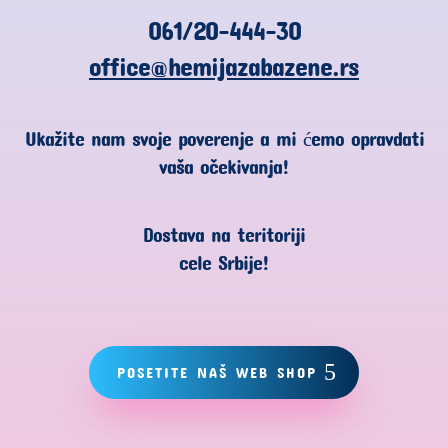
061/20-444-30
office@hemijazabazene.rs
Ukažite nam svoje poverenje a mi ćemo opravdati
vaša očekivanja!
Dostava na teritoriji
cele Srbije!
POSETITE NAŠ WEB SHOP