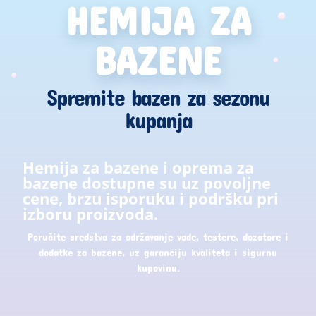
HEMIJA ZA
BAZENE
Spremite bazen za sezonu
kupanja
Hemija za bazene i oprema za
bazene dostupne su uz povoljne
cene, brzu isporuku i podršku pri
izboru proizvoda.
Poručite sredstva za održavanje vode, testere, dozatore i
dodatke za bazene, uz garanciju kvaliteta i sigurnu
kupovinu.