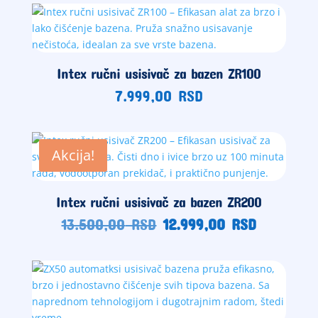
Intex ručni usisivač za bazen ZR100
7.999,00
RSD
Akcija!
Intex ručni usisivač za bazen ZR200
Originalna
Trenutna
13.500,00
RSD
12.999,00
RSD
cena
cena
je
je:
bila:
12.999,0
13.500,00
RSD.
RSD.