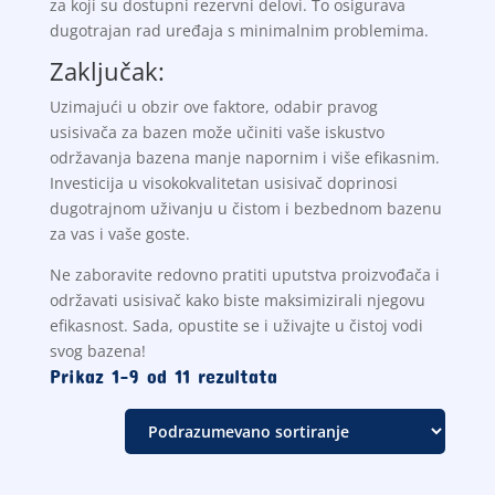
za koji su dostupni rezervni delovi. To osigurava
dugotrajan rad uređaja s minimalnim problemima.
Zaključak:
Uzimajući u obzir ove faktore, odabir pravog
usisivača za bazen može učiniti vaše iskustvo
održavanja bazena manje napornim i više efikasnim.
Investicija u visokokvalitetan usisivač doprinosi
dugotrajnom uživanju u čistom i bezbednom bazenu
za vas i vaše goste.
Ne zaboravite redovno pratiti uputstva proizvođača i
održavati usisivač kako biste maksimizirali njegovu
efikasnost. Sada, opustite se i uživajte u čistoj vodi
svog bazena!
Prikaz 1–9 od 11 rezultata