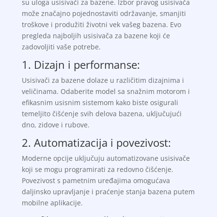
su uloga usisivači za bazene. Izbor pravog usisivača
može značajno pojednostaviti održavanje, smanjiti
troškove i produžiti životni vek vašeg bazena. Evo
pregleda najboljih usisivača za bazene koji će
zadovoljiti vaše potrebe.
1. Dizajn i performanse:
Usisivači za bazene dolaze u različitim dizajnima i
veličinama. Odaberite model sa snažnim motorom i
efikasnim usisnim sistemom kako biste osigurali
temeljito čišćenje svih delova bazena, uključujući
dno, zidove i rubove.
2. Automatizacija i povezivost:
Moderne opcije uključuju automatizovane usisivače
koji se mogu programirati za redovno čišćenje.
Povezivost s pametnim uređajima omogućava
daljinsko upravljanje i praćenje stanja bazena putem
mobilne aplikacije.