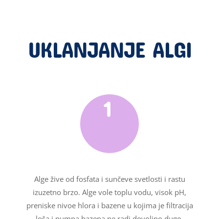
UKLANJANJE ALGI
1
Alge žive od fosfata i sunčeve svetlosti i rastu
izuzetno brzo. Alge vole toplu vodu, visok pH,
preniske nivoe hlora i bazene u kojima je filtracija
loša i pumpa bazena ne radi dovoljno dugo.