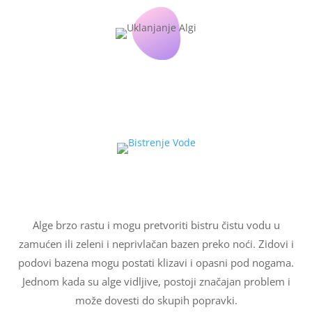
Alge brzo rastu i mogu pretvoriti bistru čistu vodu u
zamućen ili zeleni i neprivlačan bazen preko noći. Zidovi i
podovi bazena mogu postati klizavi i opasni pod nogama.
Jednom kada su alge vidljive, postoji značajan problem i
može dovesti do skupih popravki.