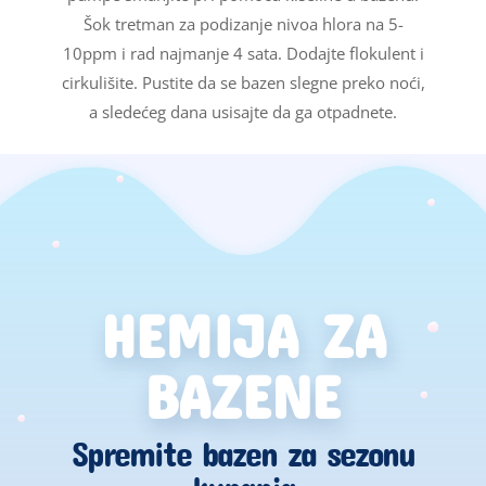
Šok tretman za podizanje nivoa hlora na 5-
10ppm i rad najmanje 4 sata. Dodajte flokulent i
cirkulišite. Pustite da se bazen slegne preko noći,
a sledećeg dana usisajte da ga otpadnete.
HEMIJA ZA
BAZENE
Spremite bazen za sezonu