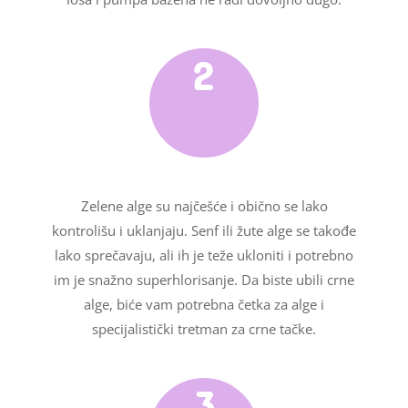
2
Zelene alge su najčešće i obično se lako
kontrolišu i uklanjaju. Senf ili žute alge se takođe
lako sprečavaju, ali ih je teže ukloniti i potrebno
im je snažno superhlorisanje. Da biste ubili crne
alge, biće vam potrebna četka za alge i
specijalistički tretman za crne tačke.
3