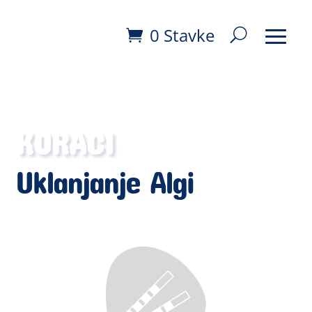
0 Stavke
KORACI
Uklanjanje Algi