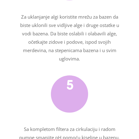
Za uklanjanje algi koristite mrežu za bazen da
biste uklonili sve vidljive alge i druge ostatke u
vodi bazena. Da biste oslabili i olabavili alge,
očetkajte zidove i podove, ispod svojih
merdevina, na stepenicama bazena i u svim
uglovima.
5
Sa kompletom filtera za cirkulaciju i radom
pumpe smanjite pH pomoću kiseline u bazenu.