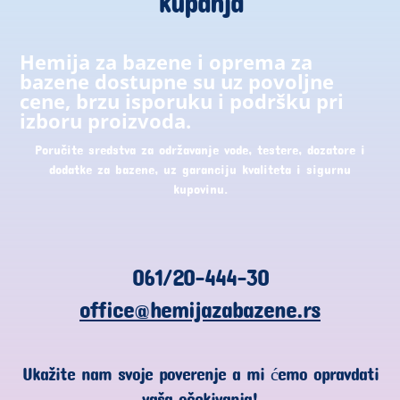
kupanja
Hemija za bazene i oprema za
bazene dostupne su uz povoljne
cene, brzu isporuku i podršku pri
izboru proizvoda.
Poručite sredstva za održavanje vode, testere, dozatore i
dodatke za bazene, uz garanciju kvaliteta i sigurnu
kupovinu.
061/20-444-30
office@hemijazabazene.rs
Ukažite nam svoje poverenje a mi ćemo opravdati
vaša očekivanja!