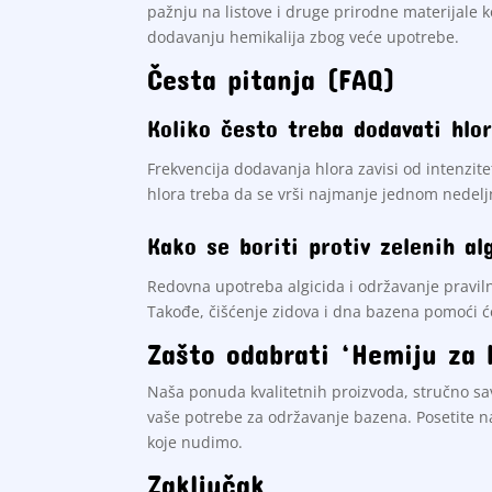
pažnju na listove i druge prirodne materijale 
dodavanju hemikalija zbog veće upotrebe.
Česta pitanja (FAQ)
Koliko često treba dodavati hlo
Frekvencija dodavanja hlora zavisi od intenzit
hlora treba da se vrši najmanje jednom nedelj
Kako se boriti protiv zelenih al
Redovna upotreba algicida i održavanje praviln
Takođe, čišćenje zidova i dna bazena pomoći će
Zašto odabrati ‘Hemiju za 
Naša ponuda kvalitetnih proizvoda, stručno sa
vaše potrebe za održavanje bazena. Posetite 
koje nudimo.
Zaključak