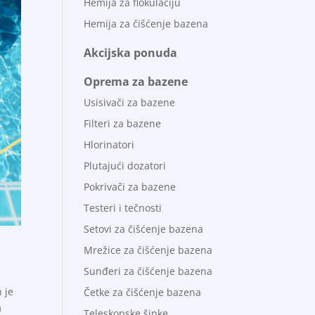
Hemija za flokulaciju
Hemija za čišćenje bazena
Akcijska ponuda
Oprema za bazene
Usisivači za bazene
Filteri za bazene
Hlorinatori
Plutajući dozatori
Pokrivači za bazene
Testeri i tečnosti
Setovi za čišćenje bazena
Mrežice za čišćenje bazena
Sunđeri za čišćenje bazena
 je
Četke za čišćenje bazena
m
Teleskopske šipke