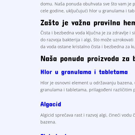
domu. Naša ponuda obuhvata sve što vam je po
cele godine, uključujući hlor u granulama i tab
Zašto je važna pravilna he
Čista i bezbedna voda ključna je za zdravlje i 
do razvoja bakterija i algi, što može uzrokova
da voda ostane kristalno čista i bezbedna za k
Naša ponuda proizvoda za 
Hlor u granulama i tabletama
Hlor je osnovni element u održavanju bazena, u
granulama i tabletama, prilagođeni različitim
Algacid
Algicid sprečava rast i razvoj algi, čineći vod
bazena.