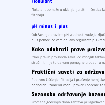
Flokulant
Flokulant pomaže u uklanjanju sitnih čestica k
filtriraju.
pH minus i plus
Održavanje pravilne pH vrednosti vode je ključ
plus pomoći će vam da lako regulišete pH vred
Kako odabrati prave proizv
Izbor pravih proizvoda zavisi od mnogih faktora,
stručni tim je tu da vam pomogne u odabiru na
Praktični saveti za održav
Redovno čišćenje, filtracija i praćenje hemijs
periodičnu zamenu vode i proveru opreme za fi
Sezonsko održavanje bazen
Promena godišnjih doba zahteva prilagođavanje