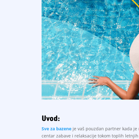
Uvod:
Sve za bazene
je vaš pouzdan partner kada je
centar zabave i relaksacije tokom toplih letnj