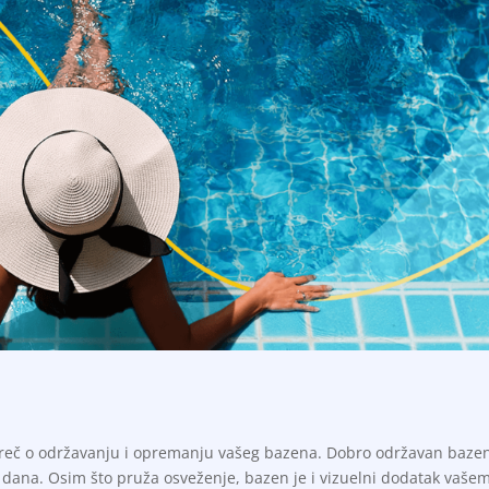
 reč o održavanju i opremanju vašeg bazena. Dobro održavan bazen
ih dana. Osim što pruža osveženje, bazen je i vizuelni dodatak vaše