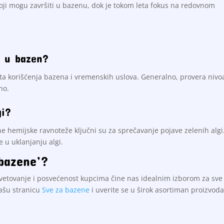
koji mogu završiti u bazenu, dok je tokom leta fokus na redovnom
r u bazen?
eta korišćenja bazena i vremenskih uslova. Generalno, provera nivo
no.
gi?
e hemijske ravnoteže ključni su za sprečavanje pojave zelenih algi
 u uklanjanju algi.
bazene’?
vetovanje i posvećenost kupcima čine nas idealnim izborom za sve
našu stranicu
Sve za bazene
i uverite se u širok asortiman proizvod