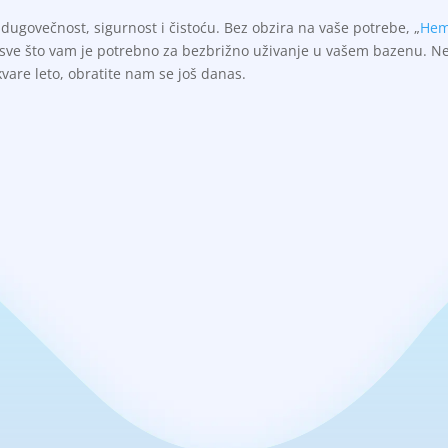
ugovečnost, sigurnost i čistoću. Bez obzira na vaše potrebe, „
Hem
i sve što vam je potrebno za bezbrižno uživanje u vašem bazenu. N
are leto, obratite nam se još danas.