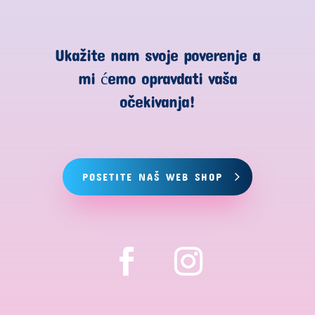
Ukažite nam svoje poverenje a
mi ćemo opravdati vaša
očekivanja!
POSETITE NAŠ WEB SHOP