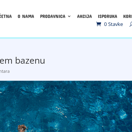
ČETNA
O NAMA
PRODAVNICA
AKCIJA
ISPORUKA
KOR
0 Stavke
šem bazenu
ntara