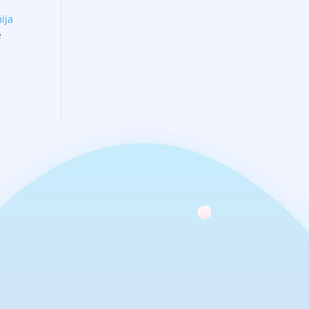
ija
e