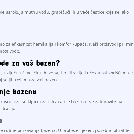
oje uzrokuju mutnu vodu, grupišući ih u veće čestice koje se lako
no za efikasnost hemikalija i komfor kupača. Naši proizvodi pH min
nost vode.
ode za vaš bazen?
 uključujući veličinu bazena, tip filtracije i učestalost korišćenja. 
jboljih rešenja za vaš bazen.
anje bazena
ke ravnoteže su ključni za održavanje bazena. Ne zaboravite na
ltraciju.
a
 rutine održavanja bazena. U proljeće i jesen, posebno obratite