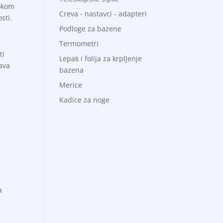
tokom
Creva - nastavci - adapteri
sti.
Podloge za bazene
Termometri
ti
Lepak i folija za krpljenje
rava
bazena
Merice
Kadice za noge
a