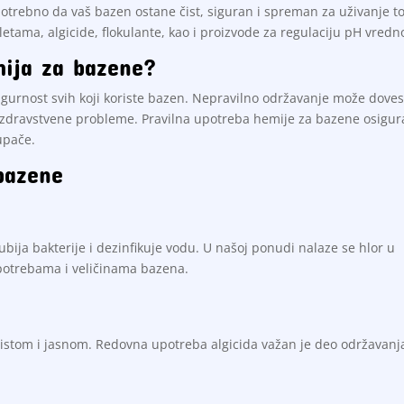
trebno da vaš bazen ostane čist, siguran i spreman za uživanje 
letama, algicide, flokulante, kao i proizvode za regulaciju pH vredno
mija za bazene?
sigurnost svih koji koriste bazen. Nepravilno održavanje može doves
ti zdravstvene probleme. Pravilna upotreba hemije za bazene osigu
upače.
bazene
bija bakterije i dezinfikuje vodu. U našoj ponudi nalaze se hlor u
 potrebama i veličinama bazena.
u čistom i jasnom. Redovna upotreba algicida važan je deo održavanj