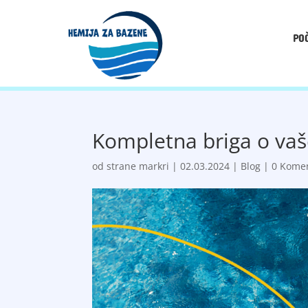
PO
Kompletna briga o va
od strane
markri
|
02.03.2024
|
Blog
|
0 Kome