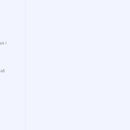
us i
Naš