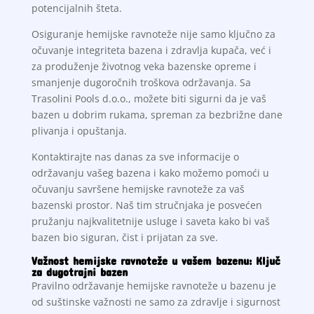
potencijalnih šteta.
Osiguranje hemijske ravnoteže nije samo ključno za
očuvanje integriteta bazena i zdravlja kupača, već i
za produženje životnog veka bazenske opreme i
smanjenje dugoročnih troškova održavanja. Sa
Trasolini Pools d.o.o., možete biti sigurni da je vaš
bazen u dobrim rukama, spreman za bezbrižne dane
plivanja i opuštanja.
Kontaktirajte nas danas za sve informacije o
održavanju vašeg bazena i kako možemo pomoći u
očuvanju savršene hemijske ravnoteže za vaš
bazenski prostor. Naš tim stručnjaka je posvećen
pružanju najkvalitetnije usluge i saveta kako bi vaš
bazen bio siguran, čist i prijatan za sve.
Važnost hemijske ravnoteže u vašem bazenu: Ključ
za dugotrajni bazen
Pravilno održavanje hemijske ravnoteže u bazenu je
od suštinske važnosti ne samo za zdravlje i sigurnost