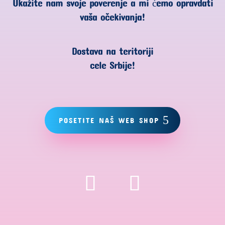
Ukažite nam svoje poverenje a mi ćemo opravdati
vaša očekivanja!
Dostava na teritoriji
cele Srbije!
POSETITE NAŠ WEB SHOP