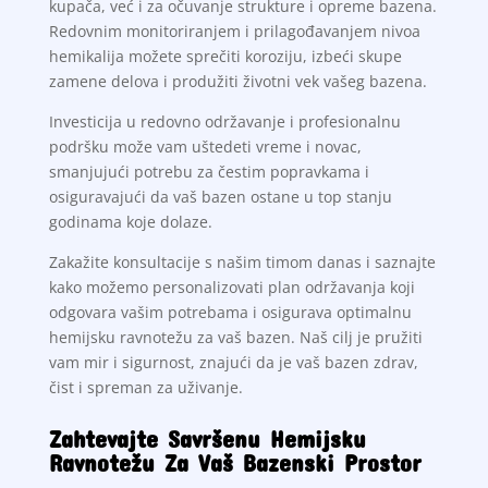
kupača, već i za očuvanje strukture i opreme bazena.
Redovnim monitoriranjem i prilagođavanjem nivoa
hemikalija možete sprečiti koroziju, izbeći skupe
zamene delova i produžiti životni vek vašeg bazena.
Investicija u redovno održavanje i profesionalnu
podršku može vam uštedeti vreme i novac,
smanjujući potrebu za čestim popravkama i
osiguravajući da vaš bazen ostane u top stanju
godinama koje dolaze.
Zakažite konsultacije s našim timom danas i saznajte
kako možemo personalizovati plan održavanja koji
odgovara vašim potrebama i osigurava optimalnu
hemijsku ravnotežu za vaš bazen. Naš cilj je pružiti
vam mir i sigurnost, znajući da je vaš bazen zdrav,
čist i spreman za uživanje.
Zahtevajte Savršenu Hemijsku
Ravnotežu Za Vaš Bazenski Prostor