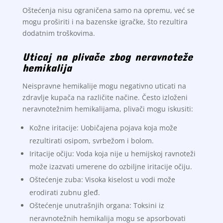
Oštećenja nisu ograničena samo na opremu, već se
mogu proširiti i na bazenske igračke, što rezultira
dodatnim troškovima.
Uticaj na plivače zbog neravnoteže
hemikalija
Neispravne hemikalije mogu negativno uticati na
zdravlje kupača na različite načine. Često izloženi
neravnotežnim hemikalijama, plivači mogu iskusiti:
Kožne iritacije: Uobičajena pojava koja može
rezultirati osipom, svrbežom i bolom.
Iritacije očiju: Voda koja nije u hemijskoj ravnoteži
može izazvati umerene do ozbiljne iritacije očiju.
Oštećenje zuba: Visoka kiselost u vodi može
erodirati zubnu gleđ.
Oštećenje unutrašnjih organa: Toksini iz
neravnotežnih hemikalija mogu se apsorbovati