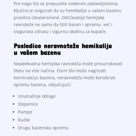
Pre nego što se prepustite vodenim zadovoljstvima,
ključno je osigurati da su hemikalije u vašem bazenu
pravilno izbalansirane. Održavanje hemijske
ravnoteže ne samo da štiti bazen i opremu, već i
osigurava zdravu i sigurnu okolinu za kupače.
Posledice neravnoteže hemikalija
u vašem bazenu
Neadekvatna hemijska ravnoteža može prouzrokovati
štetu na više načina. Osim što može nagrizati
konstrukciju bazena, neravnoteža može korodirati
opremu bazena, uključujući:
Unutrašnje obloge
Stepenice
Pumpe
Ručke
Drugu bazensku opremu