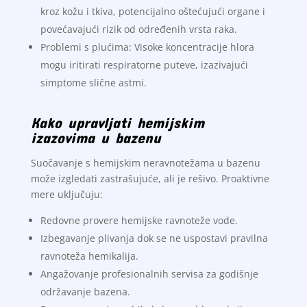
kroz kožu i tkiva, potencijalno oštećujući organe i
povećavajući rizik od određenih vrsta raka.
Problemi s plućima: Visoke koncentracije hlora
mogu iritirati respiratorne puteve, izazivajući
simptome slične astmi.
Kako upravljati hemijskim
izazovima u bazenu
Suočavanje s hemijskim neravnotežama u bazenu
može izgledati zastrašujuće, ali je rešivo. Proaktivne
mere uključuju:
Redovne provere hemijske ravnoteže vode.
Izbegavanje plivanja dok se ne uspostavi pravilna
ravnoteža hemikalija.
Angažovanje profesionalnih servisa za godišnje
održavanje bazena.