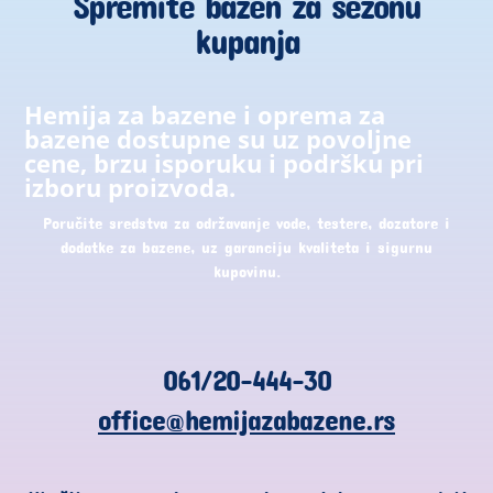
Spremite bazen za sezonu
kupanja
Hemija za bazene i oprema za
bazene dostupne su uz povoljne
cene, brzu isporuku i podršku pri
izboru proizvoda.
Poručite sredstva za održavanje vode, testere, dozatore i
dodatke za bazene, uz garanciju kvaliteta i sigurnu
kupovinu.
061/20-444-30
office@hemijazabazene.rs