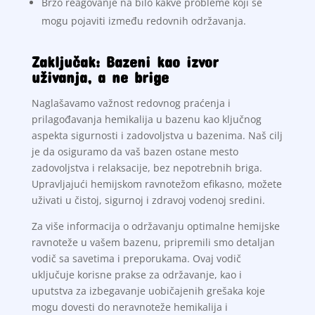
Brzo reagovanje na bilo kakve probleme koji se
mogu pojaviti između redovnih održavanja.
Zaključak: Bazeni kao izvor
uživanja, a ne brige
Naglašavamo važnost redovnog praćenja i
prilagođavanja hemikalija u bazenu kao ključnog
aspekta sigurnosti i zadovoljstva u bazenima. Naš cilj
je da osiguramo da vaš bazen ostane mesto
zadovoljstva i relaksacije, bez nepotrebnih briga.
Upravljajući hemijskom ravnotežom efikasno, možete
uživati u čistoj, sigurnoj i zdravoj vodenoj sredini.
Za više informacija o održavanju optimalne hemijske
ravnoteže u vašem bazenu, pripremili smo detaljan
vodič sa savetima i preporukama. Ovaj vodič
uključuje korisne prakse za održavanje, kao i
uputstva za izbegavanje uobičajenih grešaka koje
mogu dovesti do neravnoteže hemikalija i