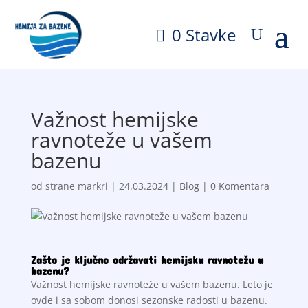
0 Stavke
Važnost hemijske
ravnoteže u vašem
bazenu
od strane
markri
|
24.03.2024
|
Blog
|
0 Komentara
Zašto je ključno održavati hemijsku ravnotežu u
bazenu?
Važnost hemijske ravnoteže u vašem bazenu. Leto je
ovde i sa sobom donosi sezonske radosti u bazenu.