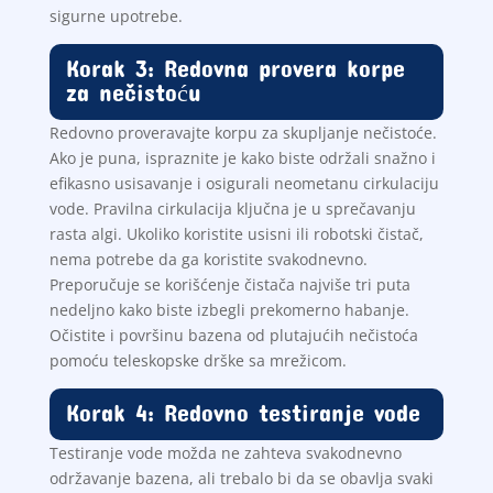
sigurne upotrebe.
Korak 3: Redovna provera korpe
za nečistoću
Redovno proveravajte korpu za skupljanje nečistoće.
Ako je puna, ispraznite je kako biste održali snažno i
efikasno usisavanje i osigurali neometanu cirkulaciju
vode. Pravilna cirkulacija ključna je u sprečavanju
rasta algi. Ukoliko koristite usisni ili robotski čistač,
nema potrebe da ga koristite svakodnevno.
Preporučuje se korišćenje čistača najviše tri puta
nedeljno kako biste izbegli prekomerno habanje.
Očistite i površinu bazena od plutajućih nečistoća
pomoću teleskopske drške sa mrežicom.
Korak 4: Redovno testiranje vode
Testiranje vode možda ne zahteva svakodnevno
održavanje bazena, ali trebalo bi da se obavlja svaki