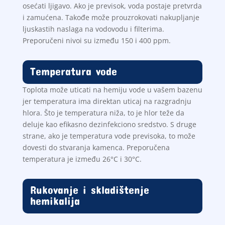
osećati ljigavo. Ako je previsok, voda postaje pretvrda
i zamućena. Takođe može prouzrokovati nakupljanje
ljuskastih naslaga na vodovodu i filterima.
Preporučeni nivoi su između 150 i 400 ppm.
Temperatura vode
Toplota može uticati na hemiju vode u vašem bazenu
jer temperatura ima direktan uticaj na razgradnju
hlora. Što je temperatura niža, to je hlor teže da
deluje kao efikasno dezinfekciono sredstvo. S druge
strane, ako je temperatura vode previsoka, to može
dovesti do stvaranja kamenca. Preporučena
temperatura je između 26°C i 30°C.
Rukovanje i skladištenje
hemikalija