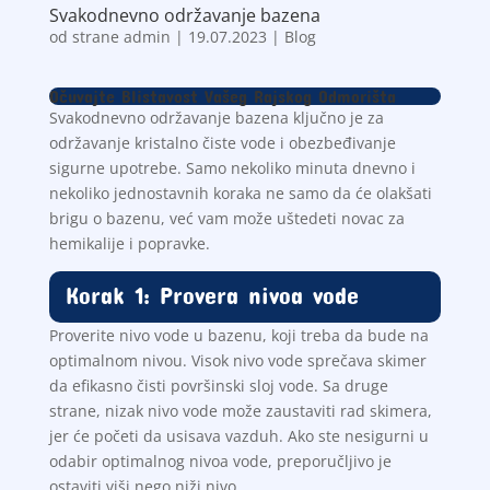
Svakodnevno održavanje bazena
od strane
admin
|
19.07.2023
|
Blog
Očuvajte Blistavost Vašeg Rajskog Odmorišta
Svakodnevno održavanje bazena ključno je za
održavanje kristalno čiste vode i obezbeđivanje
sigurne upotrebe. Samo nekoliko minuta dnevno i
nekoliko jednostavnih koraka ne samo da će olakšati
brigu o bazenu, već vam može uštedeti novac za
hemikalije i popravke.
Korak 1: Provera nivoa vode
Proverite nivo vode u bazenu, koji treba da bude na
optimalnom nivou. Visok nivo vode sprečava skimer
da efikasno čisti površinski sloj vode. Sa druge
strane, nizak nivo vode može zaustaviti rad skimera,
jer će početi da usisava vazduh. Ako ste nesigurni u
odabir optimalnog nivoa vode, preporučljivo je
ostaviti viši nego niži nivo.