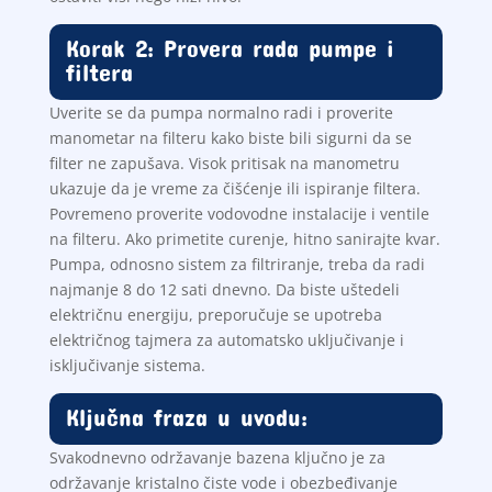
Korak 2: Provera rada pumpe i
filtera
Uverite se da pumpa normalno radi i proverite
manometar na filteru kako biste bili sigurni da se
filter ne zapušava. Visok pritisak na manometru
ukazuje da je vreme za čišćenje ili ispiranje filtera.
Povremeno proverite vodovodne instalacije i ventile
na filteru. Ako primetite curenje, hitno sanirajte kvar.
Pumpa, odnosno sistem za filtriranje, treba da radi
najmanje 8 do 12 sati dnevno. Da biste uštedeli
električnu energiju, preporučuje se upotreba
električnog tajmera za automatsko uključivanje i
isključivanje sistema.
Ključna fraza u uvodu:
Svakodnevno održavanje bazena ključno je za
održavanje kristalno čiste vode i obezbeđivanje