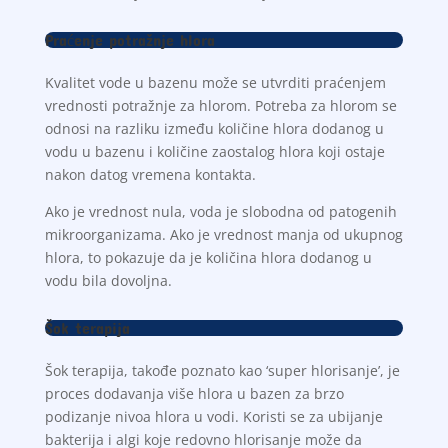
Praćenje potražnje hlora
Kvalitet vode u bazenu može se utvrditi praćenjem
vrednosti potražnje za hlorom. Potreba za hlorom se
odnosi na razliku između količine hlora dodanog u
vodu u bazenu i količine zaostalog hlora koji ostaje
nakon datog vremena kontakta.
Ako je vrednost nula, voda je slobodna od patogenih
mikroorganizama. Ako je vrednost manja od ukupnog
hlora, to pokazuje da je količina hlora dodanog u
vodu bila dovoljna.
Šok terapija
Šok terapija, takođe poznato kao ‘super hlorisanje’, je
proces dodavanja više hlora u bazen za brzo
podizanje nivoa hlora u vodi. Koristi se za ubijanje
bakterija i algi koje redovno hlorisanje može da