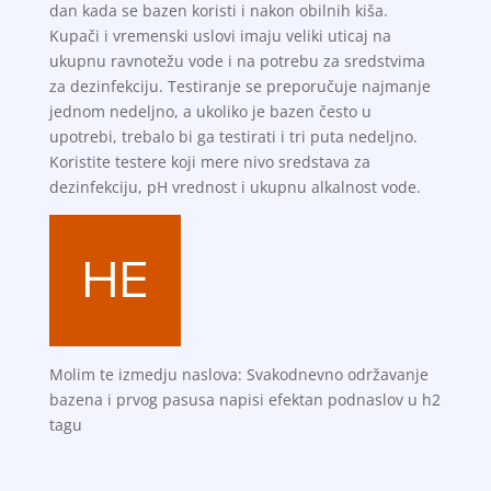
dan kada se bazen koristi i nakon obilnih kiša.
Kupači i vremenski uslovi imaju veliki uticaj na
ukupnu ravnotežu vode i na potrebu za sredstvima
za dezinfekciju. Testiranje se preporučuje najmanje
jednom nedeljno, a ukoliko je bazen često u
upotrebi, trebalo bi ga testirati i tri puta nedeljno.
Koristite testere koji mere nivo sredstava za
dezinfekciju, pH vrednost i ukupnu alkalnost vode.
Molim te izmedju naslova: Svakodnevno održavanje
bazena i prvog pasusa napisi efektan podnaslov u h2
tagu