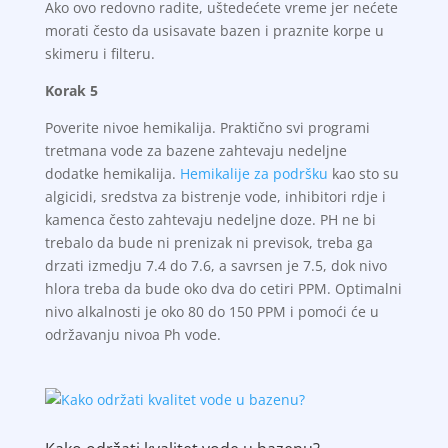
Ako ovo redovno radite, uštedećete vreme jer nećete
morati često da usisavate bazen i praznite korpe u
skimeru i filteru.
Korak 5
Poverite nivoe hemikalija. Praktično svi programi
tretmana vode za bazene zahtevaju nedeljne
dodatke hemikalija.
Hemikalije za podršku
kao sto su
algicidi, sredstva za bistrenje vode, inhibitori rdje i
kamenca često zahtevaju nedeljne doze. PH ne bi
trebalo da bude ni prenizak ni previsok, treba ga
drzati izmedju 7.4 do 7.6, a savrsen je 7.5, dok nivo
hlora treba da bude oko dva do cetiri PPM. Optimalni
nivo alkalnosti je oko 80 do 150 PPM i pomoći će u
održavanju nivoa Ph vode.