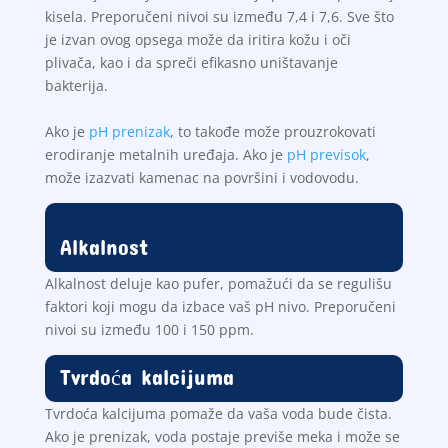
kisela. Preporučeni nivoi su između 7,4 i 7,6. Sve što
je izvan ovog opsega može da iritira kožu i oči
plivača, kao i da spreči efikasno uništavanje
bakterija.
Ako je
pH prenizak
, to takođe može prouzrokovati
erodiranje metalnih uređaja. Ako je
pH previsok
,
može izazvati kamenac na površini i vodovodu.
Alkalnost
Alkalnost deluje kao pufer, pomažući da se regulišu
faktori koji mogu da izbace vaš pH nivo. Preporučeni
nivoi su između 100 i 150 ppm.
Tvrdoća kalcijuma
Tvrdoća kalcijuma pomaže da vaša voda bude čista.
Ako je prenizak, voda postaje previše meka i može se