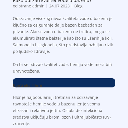
Kako održati kvalitet vode u bazenu?
od strane
admin
|
24.07.2023
|
Blog
Održavanje visokog nivoa kvaliteta vode u bazenu je
ključno za osiguranje da je bazen bezbedan za
plivanje. Ako se voda u bazenu ne tretira, mogu se
akumulirati štetne bakterije kao što su Ešerihija koli,
Salmonella i Legionella, što predstavlja ozbiljan rizik
po ljudsko zdravlje.
Da bi se održao kvalitet vode, hemija vode mora biti
uravnotežena.
Upotreba hlora
Hlor je najpopularniji tretman za održavanje
ravnoteže hemije vode u bazenu jer je veoma
efikasan i relativno jeftin. Ostala dezinfekciona
sredstva uključuju brom, ozon i ultraljubičasto (UV)
zračenje.