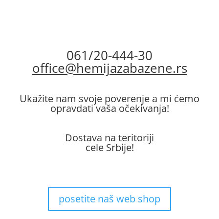
dozatore i dodatke za bazene, uz garanciju
kvaliteta i sigurnu kupovinu.
061/20-444-30
office@hemijazabazene.rs
Ukažite nam svoje poverenje a mi ćemo
opravdati vaša očekivanja!
Dostava na teritoriji
cele Srbije!
posetite naš web shop