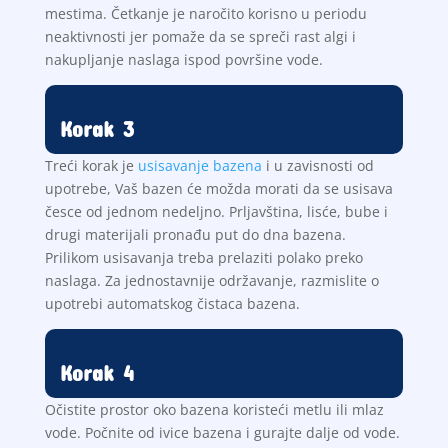
mestima. Četkanje je naročito korisno u periodu
neaktivnosti jer pomaže da se spreči rast algi i
nakupljanje naslaga ispod površine vode.
Korak 3
Treći korak je
usisavanje bazena
i u zavisnosti od
upotrebe, Vaš bazen će možda morati da se usisava
česce od jednom nedeljno. Prljavština, lisće, bube i
drugi materijali pronađu put do dna bazena.
Prilikom usisavanja treba prelaziti polako preko
naslaga. Za jednostavnije održavanje, razmislite o
upotrebi automatskog čistaca bazena.
Korak 4
Očistite prostor oko bazena koristeći metlu ili mlaz
vode. Počnite od ivice bazena i gurajte dalje od vode.