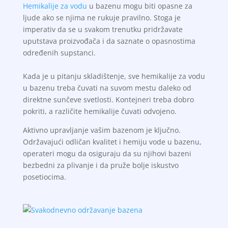
Hemikalije za vodu
u bazenu mogu biti opasne za
ljude ako se njima ne rukuje pravilno. Stoga je
imperativ da se u svakom trenutku pridržavate
uputstava proizvođača i da saznate o opasnostima
određenih supstanci.
Kada je u pitanju skladištenje, sve hemikalije za vodu
u bazenu treba čuvati na suvom mestu daleko od
direktne sunčeve svetlosti. Kontejneri treba dobro
pokriti, a različite hemikalije čuvati odvojeno.
Aktivno upravljanje vašim bazenom je ključno.
Održavajući odličan kvalitet i hemiju vode u bazenu,
operateri mogu da osiguraju da su njihovi bazeni
bezbedni za plivanje i da pruže bolje iskustvo
posetiocima.