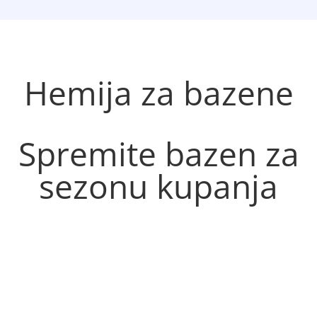
Hemija za bazene
Spremite bazen za
sezonu kupanja
Hemija za bazene i oprema za
bazene dostupne su uz povoljne
cene, brzu isporuku i podršku pri
izboru proizvoda.
Poručite sredstva za održavanje vode, testere,