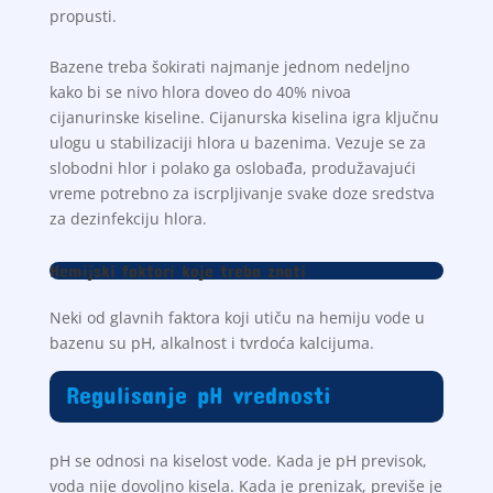
propusti.
Bazene treba šokirati najmanje jednom nedeljno
kako bi se nivo hlora doveo do 40% nivoa
cijanurinske kiseline. Cijanurska kiselina igra ključnu
ulogu u stabilizaciji hlora u bazenima. Vezuje se za
slobodni hlor i polako ga oslobađa, produžavajući
vreme potrebno za iscrpljivanje svake doze sredstva
za dezinfekciju hlora.
Hemijski faktori koje treba znati
Neki od glavnih faktora koji utiču na hemiju vode u
bazenu su pH, alkalnost i tvrdoća kalcijuma.
Regulisanje pH vrednosti
pH se odnosi na kiselost vode. Kada je pH previsok,
voda nije dovoljno kisela. Kada je prenizak, previše je