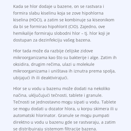
Kada se hlor dodaje u bazene, on se rastvara i
formira slabu kiselinu koja se zove hipohlorna
kiselina (HOCI), a zatim se kombinuje sa kiseonikom
da bi se formirao hipohlorit (CIO). Zajedno, ove
hemikalije formiraju slobodni hlor – tj. hlor koji je
dostupan za dezinfekciju vašeg bazena.
Hlor tada može da razbije ćelijske zidove
mikroorganizama kao što su bakterije i alge. Zatim ih
oksidira, drugim rečima, ulazi u molekule
mikroorganizama i uništava ih iznutra prema spolja,
ubijajući ih ili deaktivirajući.
Hlor se u vodu u bazenu može dodati na nekoliko
načina, uključujući tečnosti, tablete i granule.
Tečnosti se jednostavno mogu sipati u vodu. Tablete
se mogu dodati u dozator hlora, u korpu skimera ili u
automatski hlorinator. Granule se mogu pumpati
direktno u vodu u bazenu gde se rastvaraju, a zatim
se distribuiraju sistemom filtracije bazena.