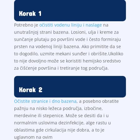
Korak 1
Potrebno je
očistiti vodenu liniju i naslage
na
unutrašnjoj strani bazena. Losioni, ulja i kreme za
sunčanje plutaju po površini vode i često formiraju
prsten na vodenoj liniji bazena. Ako primitite da se
to dogodilo, uzmite mekani sunđer i obrišite.Ukoliko
to nije dovoljno može se koristiti hemijsko sredstvo
za čišćenje površina i tretiranje tog područja.
Korak 2
Očistite stranice i dno bazena
, a posebno obratite
pažnju na nisko ležeca područja, izbočine,
merdevine ili stepenice. Može se desiti da i u
normalnim uslovima dezinfekcije, alge rastu u
oblastima gde cirkulacija nije dobra, a to je
uglavnom na ovim