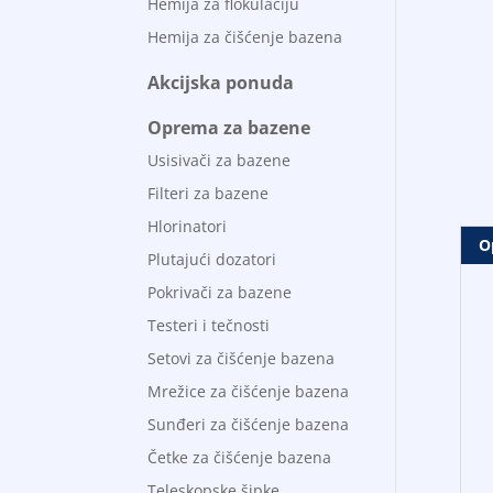
Hemija za flokulaciju
Hemija za čišćenje bazena
Akcijska ponuda
Oprema za bazene
Usisivači za bazene
Filteri za bazene
Hlorinatori
O
Plutajući dozatori
Pokrivači za bazene
Testeri i tečnosti
Setovi za čišćenje bazena
Mrežice za čišćenje bazena
Sunđeri za čišćenje bazena
Četke za čišćenje bazena
Teleskopske šipke