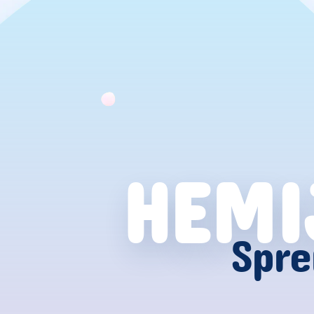
HEMI
Spre