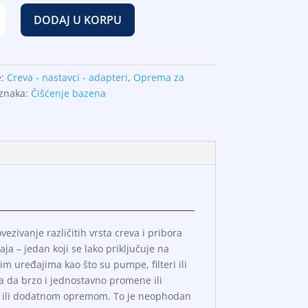
DODAJ U KORPU
e:
Creva - nastavci - adapteri
,
Oprema za
znaka:
Čišćenje bazena
zivanje različitih vrsta creva i pribora
 – jedan koji se lako priključuje na
im uređajima kao što su pumpe, filteri ili
 da brzo i jednostavno promene ili
ma ili dodatnom opremom. To je neophodan