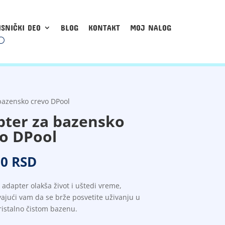
ISNIČKI DEO
BLOG
KONTAKT
MOJ NALOG
bazensko crevo DPool
ter za bazensko
o DPool
00
RSD
adapter olakša život i uštedi vreme,
jući vam da se brže posvetite uživanju u
kristalno čistom bazenu.