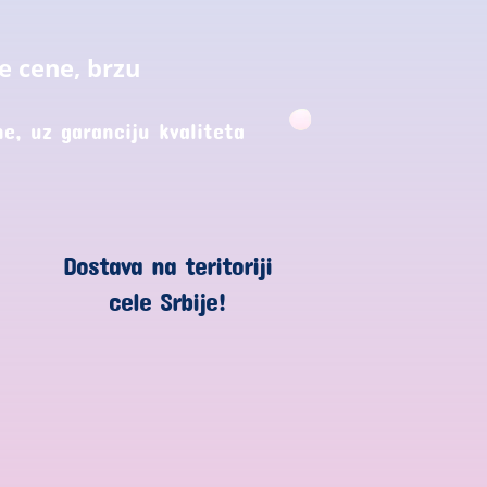
e cene, brzu
e, uz garanciju kvaliteta
Dostava na teritoriji
cele Srbije!