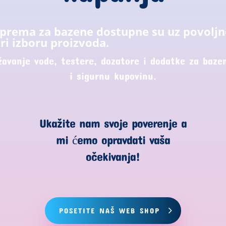
oprema za bazene dostupne su uz povoljn
ri izboru proizvoda.
žavanje vode, testere, dozatore i dodatke za bazen
i sigurnu kupovinu.
Ukažite nam svoje poverenje a
mi ćemo opravdati vaša
očekivanja!
POSETITE NAŠ WEB SHOP