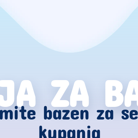
JA ZA B
mite bazen za s
kupanja