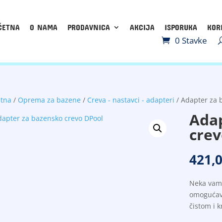
ČETNA
O NAMA
PRODAVNICA
AKCIJA
ISPORUKA
KOR
0 Stavke
etna
/
Oprema za bazene
/
Creva - nastavci - adapteri
/ Adapter za 
Adap
crev
421,
Neka vam 
omogućava
čistom i 