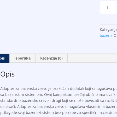
Adapter
za
bazensko
crevo
DPool
Kategorij
količina
bazene
O
pis
Isporuka
Recenzije (0)
Opis
Adapter za bazensko crevo je praktičan dodatak koji omogućava pove
sa bazenskim sistemom. Ovaj kompaktan uređaj obično ima dva kraja
standardno bazensko crevo i drugi koji se može povezati sa različit
usisivači. Adapter za bazensko crevo omogućava vlasnicima bazena
prilagode svoj bazenski sistem bez potrebe za specifičnim crevi