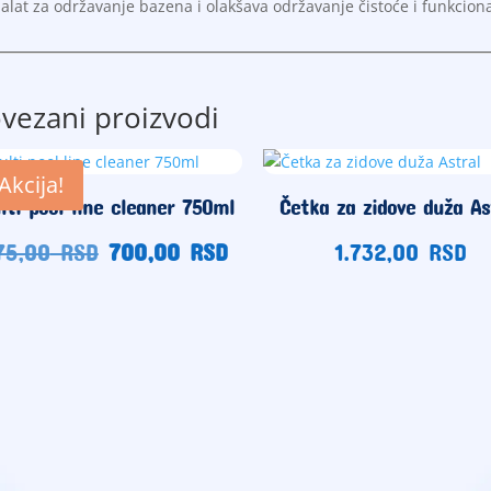
alat za održavanje bazena i olakšava održavanje čistoće i funkcion
vezani proizvodi
Akcija!
lti pool line cleaner 750ml
Četka za zidove duža As
Originalna
Trenutna
75,00
RSD
700,00
RSD
1.732,00
RSD
cena
cena
je
je:
bila:
700,00
875,00
RSD.
RSD.