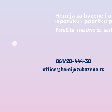
Hemija za bazene i 
isporuku i podršku p
Poručite sredstva za odr
061/20-444-30
office@hemijazabazene.rs