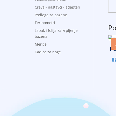
Creva - nastavci - adapteri
Podloge za bazene
Termometri
Po
Lepak i folija za krpljenje
bazena
Merice
Mu
Kadice za noge
8