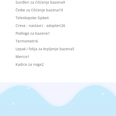
proizvoda
9
Sunđeri za čišćenje bazena
9
proizvoda
19
Četke za čišćenje bazena
19
proizvoda
4
Teleskopske šipke
4
proizvoda
26
Creva - nastavci - adapteri
26
proizvoda
1
Podloge za bazene
1
proizvod
6
Termometri
6
proizvoda
5
Lepak i folija za krpljenje bazena
5
proizvoda
1
Merice
1
proizvod
2
Kadice za noge
2
proizvoda