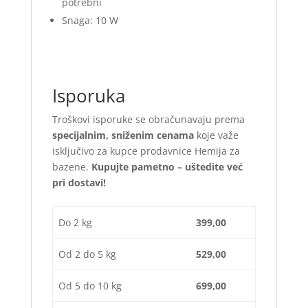
potrebni
Snaga: 10 W
Isporuka
Troškovi isporuke se obračunavaju prema
specijalnim, sniženim cenama
koje važe
isključivo za kupce prodavnice Hemija za
bazene.
Kupujte pametno – uštedite već
pri dostavi!
Do 2 kg
399,00
Od 2 do 5 kg
529,00
Od 5 do 10 kg
699,00