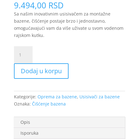
9.494,00
RSD
Sa našim inovativnim usisivačem za montažne
bazene, čišćenje postaje brzo i jednostavno,
omogućavajući vam da više uživate u svom vodenom
rajskom kutku.
Električni
usisivač
za
Dodaj u korpu
bazen/kadu
sa
teleskopom
1,65
Kategorije:
Oprema za bazene
,
Usisivači za bazene
-
Oznaka:
Čišćenje bazena
1,9m
NERO
VCB08
Opis
količina
Isporuka