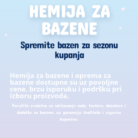
HEMIJA ZA
BAZENE
Spremite bazen za sezonu
kupanja
Hemija za bazene i oprema za
bazene dostupne su uz povoljne
cene, brzu isporuku i podršku pri
izboru proizvoda.
Poručite sredstva za održavanje vode, testere, dozatore i
dodatke za bazene, uz garanciju kvaliteta i sigurnu
kupovinu.