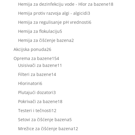
proizvoda
18
Hemija za dezinfekciju vode - Hlor za bazene
18
proizvoda
3
Hemija protiv razvoja algi - algicidi
3
proizvoda
6
Hemija za regulisanje pH vrednosti
6
proizvoda
5
Hemija za flokulaciju
5
proizvoda
2
Hemija za čišćenje bazena
2
proizvoda
26
Akcijska ponuda
26
proizvoda
154
Oprema za bazene
154
proizvoda
11
Usisivači za bazene
11
proizvoda
14
Filteri za bazene
14
proizvoda
6
Hlorinatori
6
proizvoda
3
Plutajući dozatori
3
proizvoda
18
Pokrivači za bazene
18
proizvoda
12
Testeri i tečnosti
12
proizvoda
5
Setovi za čišćenje bazena
5
proizvoda
12
Mrežice za čišćenje bazena
12