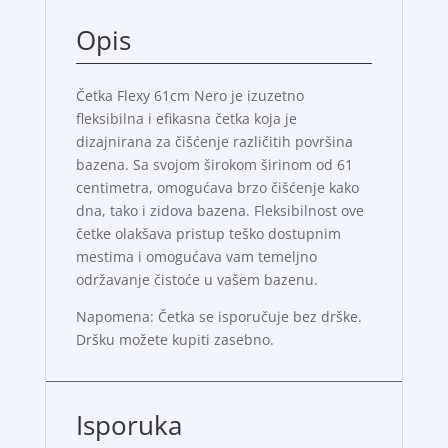
Opis
Četka Flexy 61cm Nero je izuzetno
fleksibilna i efikasna četka koja je
dizajnirana za čišćenje različitih površina
bazena. Sa svojom širokom širinom od 61
centimetra, omogućava brzo čišćenje kako
dna, tako i zidova bazena. Fleksibilnost ove
četke olakšava pristup teško dostupnim
mestima i omogućava vam temeljno
održavanje čistoće u vašem bazenu.
Napomena: Četka se isporučuje bez drške.
Dršku možete kupiti zasebno.
Isporuka