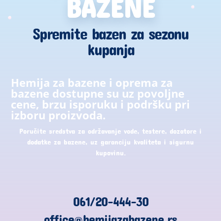
BAZENE
Spremite bazen za sezonu
kupanja
Hemija za bazene i oprema za
bazene dostupne su uz povoljne
cene, brzu isporuku i podršku pri
izboru proizvoda.
Poručite sredstva za održavanje vode, testere, dozatore i
dodatke za bazene, uz garanciju kvaliteta i sigurnu
kupovinu.
061/20-444-30
office@hemijazabazene.rs