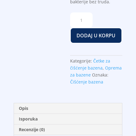
bakterije bez truda.
Cetka
flexy
61cm
DODAJ U KORPU
Nero
količina
Kategorije:
Četke za
čišćenje bazena
,
Oprema
za bazene
Oznaka:
Čišćenje bazena
Opis
Isporuka
Recenzije (0)