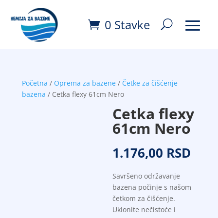
0 Stavke
Početna
/
Oprema za bazene
/
Četke za čišćenje
bazena
/ Cetka flexy 61cm Nero
Cetka flexy
61cm Nero
1.176,00
RSD
Savršeno održavanje
bazena počinje s našom
četkom za čišćenje.
Uklonite nečistoće i