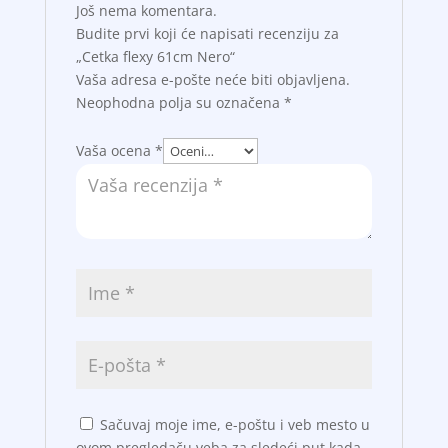
Još nema komentara.
Budite prvi koji će napisati recenziju za
„Cetka flexy 61cm Nero“
Vaša adresa e-pošte neće biti objavljena.
Neophodna polja su označena
*
Vaša ocena
*
Sačuvaj moje ime, e-poštu i veb mesto u
ovom pregledaču veba za sledeći put kada