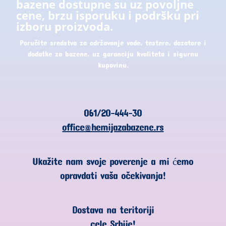
bazene dostupne su uz povoljne
cene, brzu isporuku i podršku pri
izboru proizvoda.
Poručite sredstva za održavanje vode, testere, dozatore i
dodatke za bazene, uz garanciju kvaliteta i sigurnu
kupovinu.
061/20-444-30
office@hemijazabazene.rs
Ukažite nam svoje poverenje a mi ćemo
opravdati vaša očekivanja!
Dostava na teritoriji
cele Srbije!