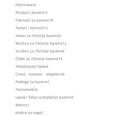
proizvoda
6
Hlorinatori
6
proizvoda
3
Plutajući dozatori
3
proizvoda
18
Pokrivači za bazene
18
proizvoda
12
Testeri i tečnosti
12
proizvoda
5
Setovi za čišćenje bazena
5
proizvoda
12
Mrežice za čišćenje bazena
12
proizvoda
9
Sunđeri za čišćenje bazena
9
proizvoda
19
Četke za čišćenje bazena
19
proizvoda
4
Teleskopske šipke
4
proizvoda
26
Creva - nastavci - adapteri
26
proizvoda
1
Podloge za bazene
1
proizvod
6
Termometri
6
proizvoda
5
Lepak i folija za krpljenje bazena
5
proizvoda
1
Merice
1
proizvod
2
Kadice za noge
2