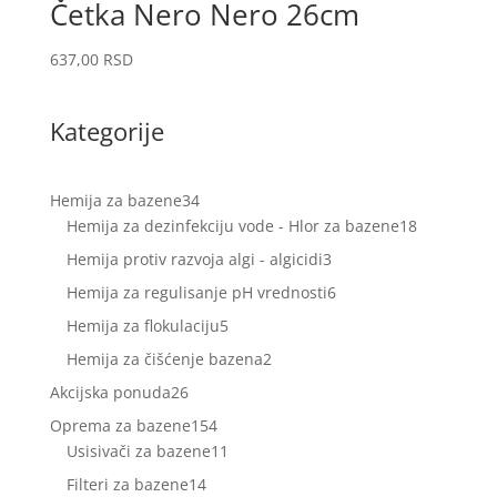
Četka Nero Nero 26cm
637,00
RSD
Kategorije
34
Hemija za bazene
34
proizvoda
18
Hemija za dezinfekciju vode - Hlor za bazene
18
proizvoda
3
Hemija protiv razvoja algi - algicidi
3
proizvoda
6
Hemija za regulisanje pH vrednosti
6
proizvoda
5
Hemija za flokulaciju
5
proizvoda
2
Hemija za čišćenje bazena
2
proizvoda
26
Akcijska ponuda
26
proizvoda
154
Oprema za bazene
154
proizvoda
11
Usisivači za bazene
11
proizvoda
14
Filteri za bazene
14