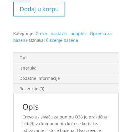
za
Dodaj u korpu
pumpu
D38
1m
x
Kategorije:
Creva - nastavci - adapteri
,
Oprema za
50m
bazene
Oznaka:
Čišćenje bazena
količina
Opis
Isporuka
Dodatne informacije
Recenzije (0)
Opis
Crevo usisivača za pumpu D38 je praktična i
izdržljiva komponenta koja se koristi za
održavanje čistoće bazena. Ovo crevo je