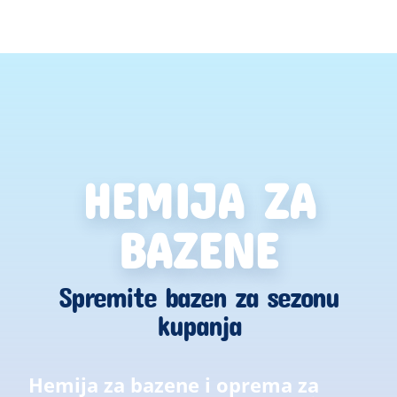
proizvoda
HEMIJA ZA
BAZENE
Spremite bazen za sezonu
kupanja
Hemija za bazene i oprema za