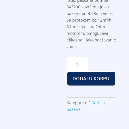
Intex peščana pumpa
SX3200 savršena je za
bazene od 4.78m i veće.
Sa protokom od 12m³/h,
6 funkcija i snažnim
motorom, omogućava
efikasno i lako održavanje
vode.
Intex
peščana
pumpa
DODAJ U KORPU
SX3200
količina
Kategorija:
Filteri za
bazene