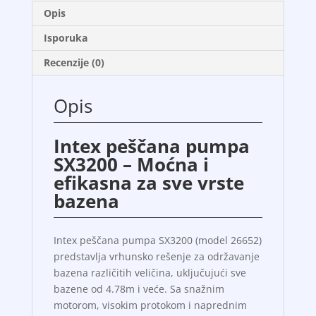
Opis
Isporuka
Recenzije (0)
Opis
Intex peščana pumpa
SX3200 – Moćna i
efikasna za sve vrste
bazena
Intex peščana pumpa SX3200 (model 26652)
predstavlja vrhunsko rešenje za održavanje
bazena različitih veličina, uključujući sve
bazene od 4.78m i veće. Sa snažnim
motorom, visokim protokom i naprednim