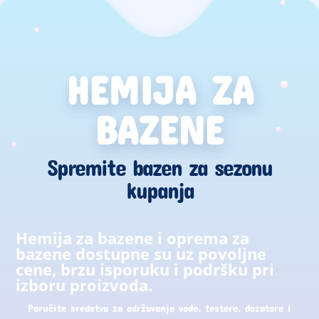
HEMIJA ZA
BAZENE
Spremite bazen za sezonu
kupanja
Hemija za bazene i oprema za
bazene dostupne su uz povoljne
cene, brzu isporuku i podršku pri
izboru proizvoda.
Poručite sredstva za održavanje vode, testere, dozatore i