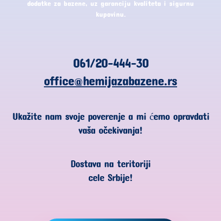
dodatke za bazene, uz garanciju kvaliteta i sigurnu
kupovinu.
061/20-444-30
office@hemijazabazene.rs
Ukažite nam svoje poverenje a mi ćemo opravdati
vaša očekivanja!
Dostava na teritoriji
cele Srbije!