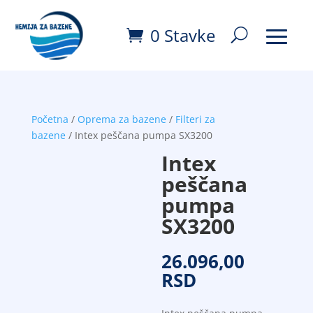
0 Stavke
Početna
/
Oprema za bazene
/
Filteri za
bazene
/ Intex peščana pumpa SX3200
Intex
peščana
pumpa
SX3200
26.096,00
RSD