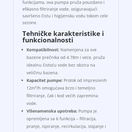
funkcijama, ova pumpa pruža pouzdano i
efikasno filtriranje vode, osiguravajući
savršeno čistu i higijensku vodu tokom cele
sezone.
Tehničke karakteristike i
funkcionalnosti
Kompatibilnost:
Namenjena za sve
bazene prečnika od 4.78m i veće, pruža
idealnu čistoću vode bez obzira na
veličinu bazena.
Kapacitet pumpe:
Protok od impresivnih
12m³/h omogućava brzo i temeljno
filtriranje, čak i kod većih zapremina
vode.
Višenamenska upotreba:
Pumpa je
opremljena sa 6 funkcija – filtracija,
pranje, ispiranje, recirkulacija, stajanje i