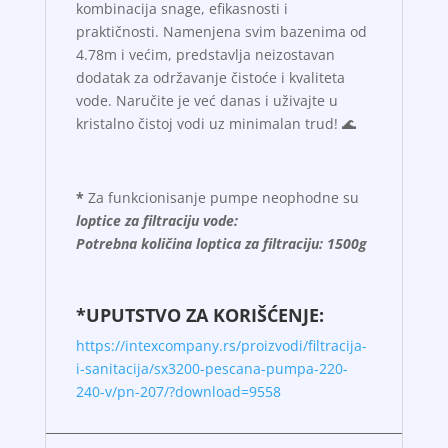
kombinacija snage, efikasnosti i
praktičnosti. Namenjena svim bazenima od
4.78m i većim, predstavlja neizostavan
dodatak za održavanje čistoće i kvaliteta
vode. Naručite je već danas i uživajte u
kristalno čistoj vodi uz minimalan trud! 🌊
*
Za funkcionisanje pumpe neophodne su
loptice za filtraciju vode:
Potrebna količina loptica za filtraciju: 1500g
*UPUTSTVO ZA KORIŠĆENJE:
https://intexcompany.rs/proizvodi/filtracija-
i-sanitacija/sx3200-pescana-pumpa-220-
240-v/pn-207/?download=9558