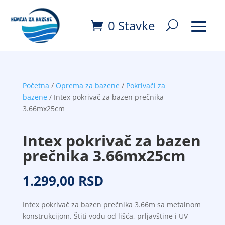
0 Stavke
Početna
/
Oprema za bazene
/
Pokrivači za
bazene
/ Intex pokrivač za bazen prečnika
3.66mx25cm
Intex pokrivač za bazen
prečnika 3.66mx25cm
1.299,00
RSD
Intex pokrivač za bazen prečnika 3.66m sa metalnom
konstrukcijom. Štiti vodu od lišća, prljavštine i UV