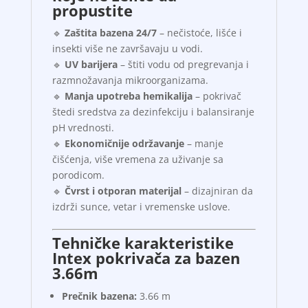
propustite
🔹
Zaštita bazena 24/7
– nečistoće, lišće i
insekti više ne završavaju u vodi.
🔹
UV barijera
– štiti vodu od pregrevanja i
razmnožavanja mikroorganizama.
🔹
Manja upotreba hemikalija
– pokrivač
štedi sredstva za dezinfekciju i balansiranje
pH vrednosti.
🔹
Ekonomičnije održavanje
– manje
čišćenja, više vremena za uživanje sa
porodicom.
🔹
Čvrst i otporan materijal
– dizajniran da
izdrži sunce, vetar i vremenske uslove.
Tehničke karakteristike
Intex pokrivača za bazen
3.66m
Prečnik bazena:
3.66 m