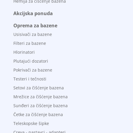
Hemija za čišćenje bazena
Akcijska ponuda
Oprema za bazene
Usisivači za bazene
Filteri za bazene
Hlorinatori
Plutajući dozatori
Pokrivači za bazene
Testeri i tečnosti
Setovi za čišćenje bazena
Mrežice za čišćenje bazena
Sunđeri za čišćenje bazena
Četke za čišćenje bazena
Teleskopske šipke
Creva - nastavci - adapteri