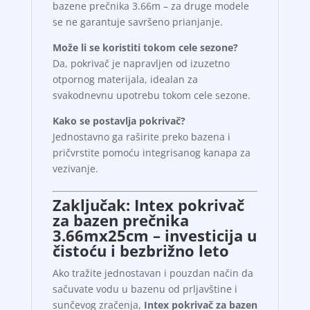
bazene prečnika 3.66m – za druge modele
se ne garantuje savršeno prianjanje.
Može li se koristiti tokom cele sezone?
Da, pokrivač je napravljen od izuzetno
otpornog materijala, idealan za
svakodnevnu upotrebu tokom cele sezone.
Kako se postavlja pokrivač?
Jednostavno ga raširite preko bazena i
pričvrstite pomoću integrisanog kanapa za
vezivanje.
Zaključak: Intex pokrivač
za bazen prečnika
3.66mx25cm – investicija u
čistoću i bezbrižno leto
Ako tražite jednostavan i pouzdan način da
sačuvate vodu u bazenu od prljavštine i
sunčevog zračenja,
Intex pokrivač za bazen