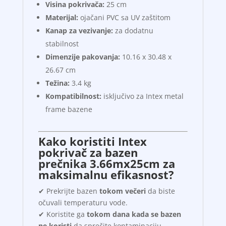
Visina pokrivača:
25 cm
Materijal:
ojačani PVC sa UV zaštitom
Kanap za vezivanje:
za dodatnu
stabilnost
Dimenzije pakovanja:
10.16 x 30.48 x
26.67 cm
Težina:
3.4 kg
Kompatibilnost:
isključivo za Intex metal
frame bazene
Kako koristiti Intex
pokrivač za bazen
prečnika 3.66mx25cm za
maksimalnu efikasnost?
✔ Prekrijte bazen
tokom večeri
da biste
očuvali temperaturu vode.
✔ Koristite ga
tokom dana kada se bazen
ne koristi
da sprečite kontaminaciju.