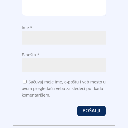
Ime
*
E-pošta
*
Sačuvaj moje ime, e-poštu i veb mesto u
ovom pregledaču veba za sledeći put kada
komentarišem.