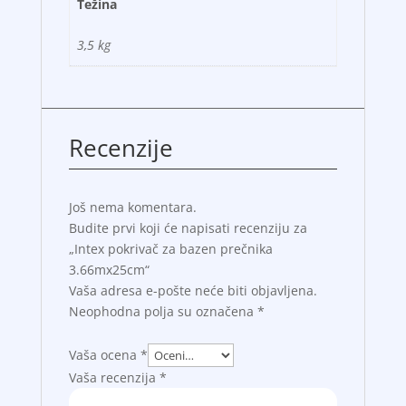
Težina
3,5 kg
Recenzije
Još nema komentara.
Budite prvi koji će napisati recenziju za
„Intex pokrivač za bazen prečnika
3.66mx25cm“
Vaša adresa e-pošte neće biti objavljena.
Neophodna polja su označena
*
Vaša ocena
*
Vaša recenzija
*