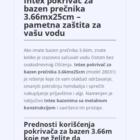
Intex pokrivač za
bazen prečnika
3.66mx25cm –
pametna zaštita za
vašu vodu
Ako imate bazen prečnika 3.66m, znate
koliko je izazovno sačuvati vodu čistom bez
svakodnevnog čišćenja.
Intex pokrivač za
bazen prečnika 3.66mx25cm
(model 28031)
je rešenje koje će vam olakšati održavanje,
smanjiti potrošnju hemikalija i sprečiti
nakupljanje prljavštine i algi. Namenjen je
isključivo
Intex bazenima sa metalnom
konstrukcijom
i savršeno im pristaje.
Prednosti korišćenja
pokrivača za bazen 3.66m
koje ne želite da