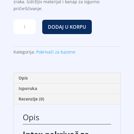
zraka. Izdržljiv materijal i kanap za sigurno
pričvršćivanje.
Intex
DODAJ U KORPU
pokrivač
za
bazen
prečnika
Kategorija:
Pokrivači za bazene
3.66mx25cm
količina
Opis
Isporuka
Recenzije (0)
Opis