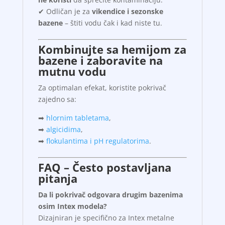
✔ Odličan je za
vikendice i sezonske
bazene
– štiti vodu čak i kad niste tu.
Kombinujte sa hemijom za
bazene i zaboravite na
mutnu vodu
Za optimalan efekat, koristite pokrivač
zajedno sa:
➡
hlornim tabletama
,
➡
algicidima
,
➡
flokulantima i
pH regulatorima
.
FAQ – Često postavljana
pitanja
Da li pokrivač odgovara drugim bazenima
osim Intex modela?
Dizajniran je specifično za Intex metalne