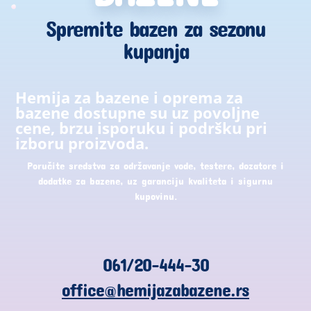
Spremite bazen za sezonu
kupanja
Hemija za bazene i oprema za
bazene dostupne su uz povoljne
cene, brzu isporuku i podršku pri
izboru proizvoda.
Poručite sredstva za održavanje vode, testere, dozatore i
dodatke za bazene, uz garanciju kvaliteta i sigurnu
kupovinu.
061/20-444-30
office@hemijazabazene.rs