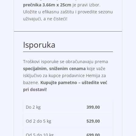
prečnika 3.66m x 25cm
je pravi izbor.
Uložite u efikasnu zaštitu i provedite sezonu
uživajući, a ne čisteći!
Isporuka
Troškovi isporuke se obračunavaju prema
specijalnim, sniženim cenama
koje važe
isključivo za kupce prodavnice Hemija za
bazene.
Kupujte pametno – uštedite već
pri dostavi!
Do 2 kg
399,00
Od 2 do 5 kg
529,00
Od 5 do 10 kg
699,00