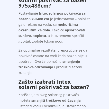
975x488cm?
Postavljanje
Intex solarnog pokrivača za
bazen 975×488 cm
je jednostavno – položite
ga direktno na vodu, sa
mehurićima
okrenutim ka dole
. Tako će
apsorbovati
sunčevu toplotu
, a istovremeno sprečiti
gubitak toplote tokom noći.
Za optimalne rezultate, preporučuje se da
pokrivač ostane na vodi kada bazen nije u
upotrebi. Ovo će pomoći u
smanjenju
troškova održavanja
i produžiti sezonu
kupanja.
Zašto izabrati Intex
solarni pokrivač za bazen?
Korišćenjem ovog solarnog pokrivača,
možete
smanjiti troškove održavanja
,
uštedeti vodu i hemikalije, a istovremeno