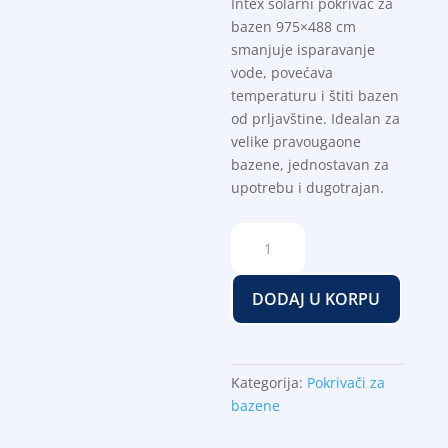
Intex solarni pokrivač za
bazen 975×488 cm
smanjuje isparavanje
vode, povećava
temperaturu i štiti bazen
od prljavštine. Idealan za
velike pravougaone
bazene, jednostavan za
upotrebu i dugotrajan.
Intex
solarni
pokrivač
DODAJ U KORPU
za
bazen
975x488cm
količina
Kategorija:
Pokrivači za
bazene