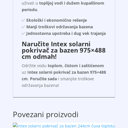
uživati u
toplijoj vodi i dužem kupališnom
periodu
.
✅
Ekološki i ekonomično rešenje
✅
Manji troškovi održavanja bazena
✅
Jednostavna upotreba i dug vek trajanja
Naručite Intex solarni
pokrivač za bazen 975×488
cm odmah!
Održite vodu
toplom, čistom i zaštićenom
uz
Intex solarni pokrivač za bazen 975×488
cm
.
Poručite sada
i smanjite troškove
održavanja bazena!
Povezani proizvodi