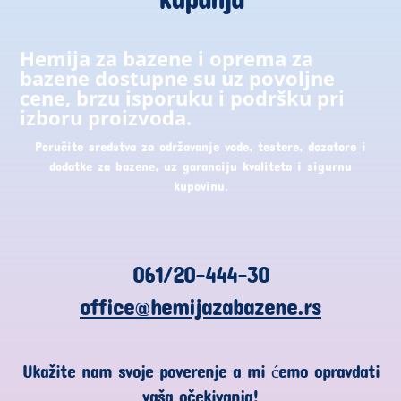
Hemija za bazene i oprema za
bazene dostupne su uz povoljne
cene, brzu isporuku i podršku pri
izboru proizvoda.
Poručite sredstva za održavanje vode, testere, dozatore i
dodatke za bazene, uz garanciju kvaliteta i sigurnu
kupovinu.
061/20-444-30
office@hemijazabazene.rs
Ukažite nam svoje poverenje a mi ćemo opravdati
vaša očekivanja!