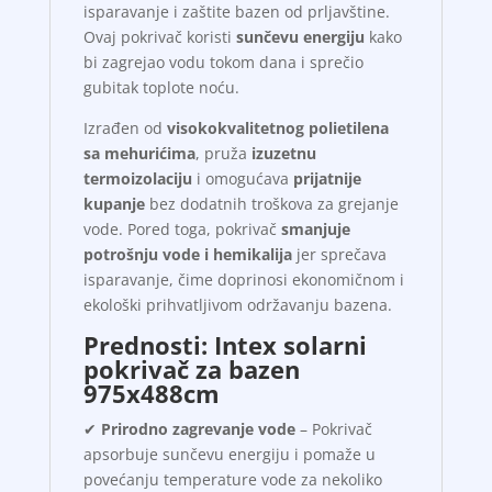
isparavanje i zaštite bazen od prljavštine.
Ovaj pokrivač koristi
sunčevu energiju
kako
bi zagrejao vodu tokom dana i sprečio
gubitak toplote noću.
Izrađen od
visokokvalitetnog polietilena
sa mehurićima
, pruža
izuzetnu
termoizolaciju
i omogućava
prijatnije
kupanje
bez dodatnih troškova za grejanje
vode. Pored toga, pokrivač
smanjuje
potrošnju vode i hemikalija
jer sprečava
isparavanje, čime doprinosi ekonomičnom i
ekološki prihvatljivom održavanju bazena.
Prednosti: Intex solarni
pokrivač za bazen
975x488cm
✔
Prirodno zagrevanje vode
– Pokrivač
apsorbuje sunčevu energiju i pomaže u
povećanju temperature vode za nekoliko