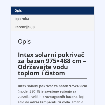
Opis
Isporuka
Recenzije (0)
Opis
Intex solarni pokrivač
za bazen 975×488 cm –
Održavajte vodu
toplom i čistom
Intex solarni pokrivač za bazen 975x488cm
(model 28018) je
savršeno rešenje
za
vlasnike velikih
pravougaonih bazena
, koji
žele da
održe temperaturu vode
, smanje