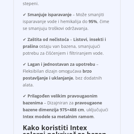
stepeni.
✔
Smanjuje isparavanje
– Može smanjiti
isparavanje vode i hemikalija do
95%
, čime
se smanjuju troškovi održavanja.
✔
Zaštita od nečistoća
–
Listovi, insekti i
prašina
ostaju van bazena, smanjujući
potrebu za čišćenjem i filtriranjem vode.
✔
Lagan i jednostavan za upotrebu
–
Fleksibilan dizajn omogućava
brzo
postavljanje i uklanjanje
, bez dodatnih
alata.
✔
Prilagođen velikim pravougaonim
bazenima
– Dizajniran za
pravougaone
bazene dimenzija 975×488 cm
, uključujući
Intex modele sa metalnim ramom
.
Kako koristiti Intex
solarni pokrivač za bazen