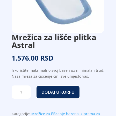
Mrežica za lišće plitka
Astral
1.576,00
RSD
Iskoristite maksimalno svoj bazen uz minimalan trud.
Naša mreža za čišćenje čini sve umjesto vas.
Mrežica
DODAJ U KORPU
za
lišće
plitka
Astral
Kategorije:
Mrežice za čišćenje bazena
,
Oprema za