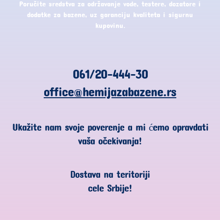
Poručite sredstva za održavanje vode, testere, dozatore i
dodatke za bazene, uz garanciju kvaliteta i sigurnu
kupovinu.
061/20-444-30
office@hemijazabazene.rs
Ukažite nam svoje poverenje a mi ćemo opravdati
vaša očekivanja!
Dostava na teritoriji
cele Srbije!