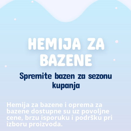
HEMIJA ZA
BAZENE
Spremite bazen za sezonu
kupanja
Hemija za bazene i oprema za
bazene dostupne su uz povoljne
cene, brzu isporuku i podršku pri
izboru proizvoda.