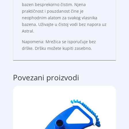
bazen besprekorno čistim. Njena
praktičnost i pouzdanost čine je
neophodnim alatom za svakog vlasnika
bazena. Uživajte u čistoj vodi bez napora uz
Astral.
Napomena: Mrežica se isporučuje bez
drške. Dršku možete kupiti zasebno.
Povezani proizvodi