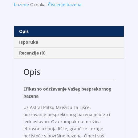
količina
bazene
Oznaka:
Čišćenje bazena
Opis
Isporuka
Recenzije (0)
Opis
Efikasno održavanje Vašeg besprekornog
bazena
Uz Astral Plitku Mrežicu za Lišće,
održavanje besprekornog bazena je brzo i
jednostavno. Ova kompaktna mrežica
efikasno uklanja lišće, grančice i druge
nečistoće s površine bazena, čineći vaš