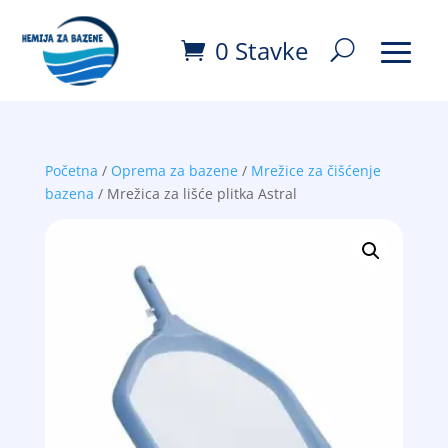
0 Stavke
Početna
/
Oprema za bazene
/
Mrežice za čišćenje
bazena
/ Mrežica za lišće plitka Astral