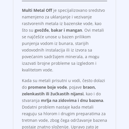
Multi Metal Off
je specijalizovano sredstvo
namenjeno za uklanjanje i vezivanje
rastvorenih metala iz bazenske vode, kao
što su
gvožđe, bakar i mangan
. Ovi metali
se najčešće unose u bazen prilikom
punjenja vodom iz bunara, starijih
vodovodnih instalacija ili iz izvora sa
povećanim sadržajem minerala, a mogu
izazvati brojne probleme sa izgledom i
kvalitetom vode.
Kada su metali prisutni u vodi, često dolazi
do
promene boje vode
, pojave
braon,
zelenkastih ili žućkastih nijansi
, kao i do
stvaranja
mrlja na zidovima i dnu bazena
.
Dodatni problem nastaje kada metali
reaguju sa hlorom i drugim preparatima za
tretman vode, zbog čega održavanje bazena
postaje znatno složenije. Upravo zato je