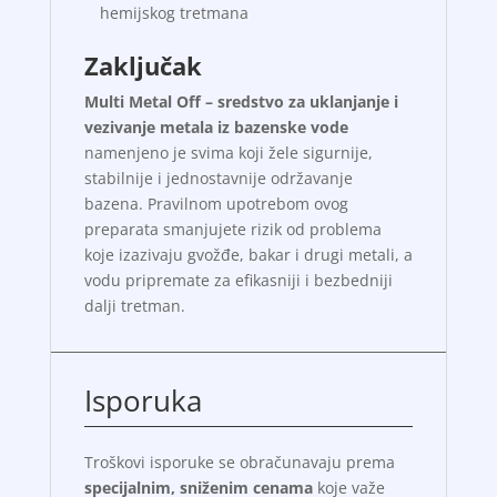
hemijskog tretmana
Zaključak
Multi Metal Off – sredstvo za uklanjanje i
vezivanje metala iz bazenske vode
namenjeno je svima koji žele sigurnije,
stabilnije i jednostavnije održavanje
bazena. Pravilnom upotrebom ovog
preparata smanjujete rizik od problema
koje izazivaju gvožđe, bakar i drugi metali, a
vodu pripremate za efikasniji i bezbedniji
dalji tretman.
Isporuka
Troškovi isporuke se obračunavaju prema
specijalnim, sniženim cenama
koje važe