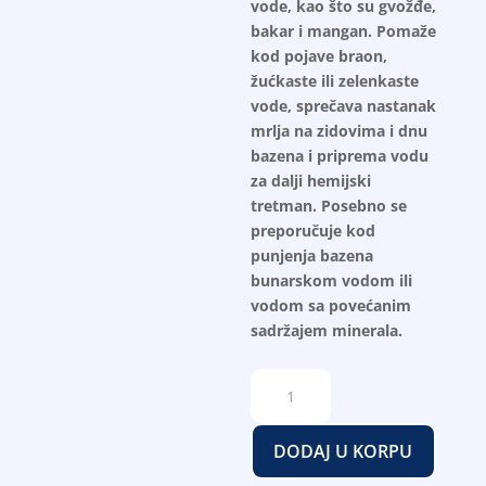
vode, kao što su gvožđe,
bakar i mangan. Pomaže
kod pojave braon,
žućkaste ili zelenkaste
vode, sprečava nastanak
mrlja na zidovima i dnu
bazena i priprema vodu
za dalji hemijski
tretman. Posebno se
preporučuje kod
punjenja bazena
bunarskom vodom ili
vodom sa povećanim
sadržajem minerala.
Multi
Metal
Off
DODAJ U KORPU
količina