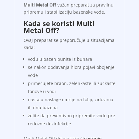
Multi Metal Off
važan preparat za pravilnu
pripremu i stabilizaciju bazenske vode.
Kada se koristi Multi
Metal Off?
Ovaj preparat se preporučuje u situacijama
kada:
vodu u bazen punite iz bunara
se nakon dodavanja hlora pojavi obojenje
vode
primećujete braon, zelenkaste ili žućkaste
tonove u vodi
nastaju naslage i mrlje na foliji, zidovima
ili dnu bazena
želite da preventivno pripremite vodu pre
redovne dezinfekcije
Multi Metal Off deluje tako što
vezuje