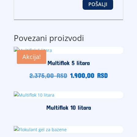
Povezani proizvodi
Akcija!
Multiflok 5 litara
Originalna
Trenutna
2.375,00
RSD
1.900,00
RSD
cena
cena
je
je:
bila:
1.900,00
2.375,00
RSD.
Multiflok 10 litara
RSD.