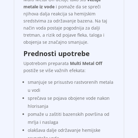
metale iz vode
i pomaže da se spreči
njihova dalja reakcija sa hemijskim
sredstvima za održavanje bazena. Na taj
način voda postaje pogodnija za dalji
tretman, a rizik od pojave fleka, taloga i
obojenja se značajno smanjuje.
Prednosti upotrebe
Upotrebom preparata
Multi Metal Off
postiže se više važnih efekata:
smanjuje se prisustvo rastvorenih metala
u vodi
sprečava se pojava obojene vode nakon
hlorisanja
pomaže u zaštiti bazenskih površina od
mrlja i naslaga
olakšava dalje održavanje hemijske