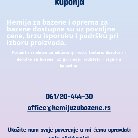
kupanja
Hemija za bazene i oprema za
bazene dostupne su uz povoljne
cene, brzu isporuku i podršku pri
izboru proizvoda.
Poručite sredstva za održavanje vode, testere, dozatore i
dodatke za bazene, uz garanciju kvaliteta i sigurnu
kupovinu.
061/20-444-30
office@hemijazabazene.rs
Ukažite nam svoje poverenje a mi ćemo opravdati
vaša očekivanja!