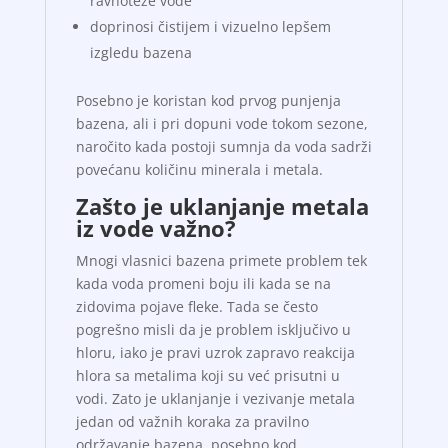
ravnoteže vode
doprinosi čistijem i vizuelno lepšem
izgledu bazena
Posebno je koristan kod prvog punjenja
bazena, ali i pri dopuni vode tokom sezone,
naročito kada postoji sumnja da voda sadrži
povećanu količinu minerala i metala.
Zašto je uklanjanje metala
iz vode važno?
Mnogi vlasnici bazena primete problem tek
kada voda promeni boju ili kada se na
zidovima pojave fleke. Tada se često
pogrešno misli da je problem isključivo u
hloru, iako je pravi uzrok zapravo reakcija
hlora sa metalima koji su već prisutni u
vodi. Zato je uklanjanje i vezivanje metala
jedan od važnih koraka za pravilno
održavanje bazena, posebno kod