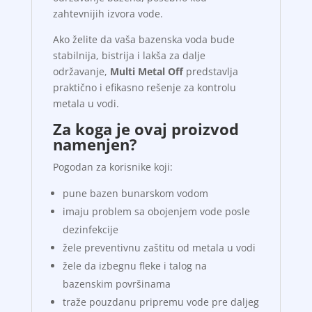
zahtevnijih izvora vode.
Ako želite da vaša bazenska voda bude
stabilnija, bistrija i lakša za dalje
održavanje,
Multi Metal Off
predstavlja
praktično i efikasno rešenje za kontrolu
metala u vodi.
Za koga je ovaj proizvod
namenjen?
Pogodan za korisnike koji:
pune bazen bunarskom vodom
imaju problem sa obojenjem vode posle
dezinfekcije
žele preventivnu zaštitu od metala u vodi
žele da izbegnu fleke i talog na
bazenskim površinama
traže pouzdanu pripremu vode pre daljeg