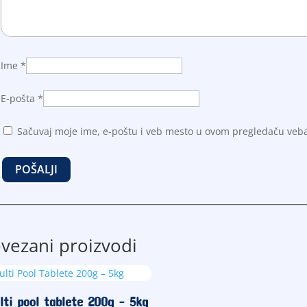
Ime
*
E-pošta
*
Sačuvaj moje ime, e-poštu i veb mesto u ovom pregledaču veb
vezani proizvodi
ti pool tablete 200g – 5kg