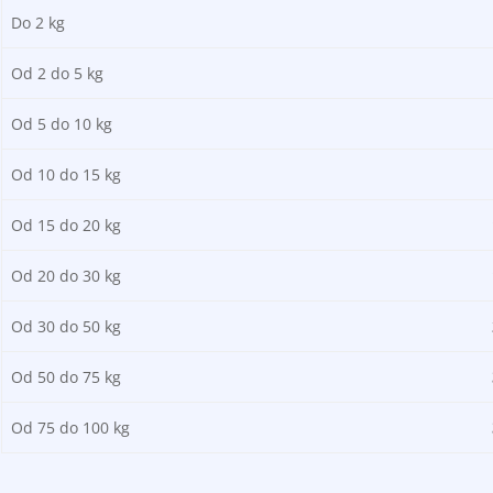
Do 2 kg
3
Od 2 do 5 kg
5
Od 5 do 10 kg
6
Od 10 do 15 kg
8
Od 15 do 20 kg
1.
Od 20 do 30 kg
1.
Od 30 do 50 kg
2.
Od 50 do 75 kg
3.
Od 75 do 100 kg
3.