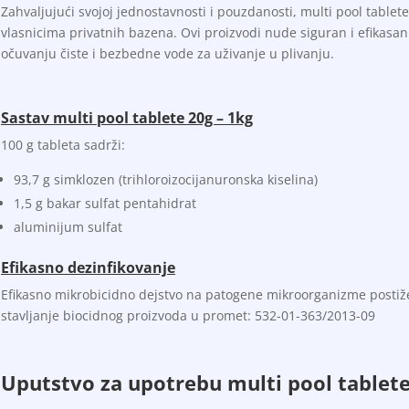
Zahvaljujući svojoj jednostavnosti i pouzdanosti, multi pool table
vlasnicima privatnih bazena. Ovi proizvodi nude siguran i efikasa
očuvanju čiste i bezbedne vode za uživanje u plivanju.
Sastav multi pool tablete 20g – 1kg
100 g tableta sadrži:
93,7 g simklozen (trihloroizocijanuronska kiselina)
1,5 g bakar sulfat pentahidrat
aluminijum sulfat
Efikasno dezinfikovanje
Efikasno mikrobicidno dejstvo na patogene mikroorganizme postiže
stavljanje biocidnog proizvoda u promet: 532-01-363/2013-09
Uputstvo za upotrebu multi pool tablete