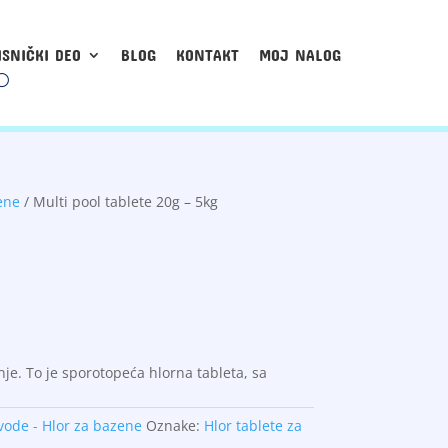
ISNIČKI DEO
BLOG
KONTAKT
MOJ NALOG
ene
/ Multi pool tablete 20g – 5kg
je. To je sporotopeća hlorna tableta, sa
vode - Hlor za bazene
Oznake:
Hlor tablete za