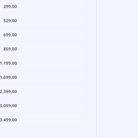
99,00
29,00
99,00
59,00
199,00
699,00
399,00
059,00
499,00