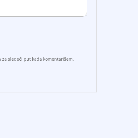
a za sledeći put kada komentarišem.