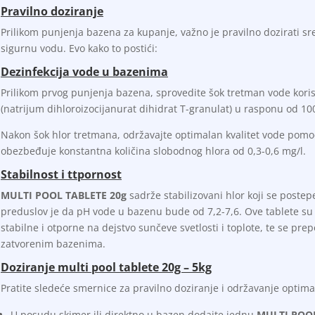
Pravilno doziranje
Prilikom punjenja bazena za kupanje, važno je pravilno dozirati sre
sigurnu vodu. Evo kako to postići:
Dezinfekcija vode u bazenima
Prilikom prvog punjenja bazena, sprovedite šok tretman vode koris
(natrijum dihloroizocijanurat dihidrat T-granulat) u rasponu od 10
Nakon šok hlor tretmana, održavajte optimalan kvalitet vode pom
obezbeđuje konstantna količina slobodnog hlora od 0,3-0,6 mg/l.
Stabilnost i ttpornost
MULTI POOL TABLETE 20g
sadrže stabilizovani hlor koji se poste
preduslov je da pH vode u bazenu bude od 7,2-7,6. Ove tablete su 
stabilne i otporne na dejstvo sunčeve svetlosti i toplote, te se pr
zatvorenim bazenima.
Doziranje multi pool tablete 20g – 5kg
Pratite sledeće smernice za pravilno doziranje i održavanje optim
U posudu skimer ili direktno u bazen dodajte jednu
MULTI POOL