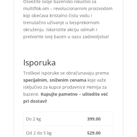
Osvežite svoje bazensko iskustvo sa
multiflok-om – revolucionarnim proizvodom
koji obećava kristalno čistu vodu i
trenutačno uživanje u besprekornom
okruženju. Iskoristite akciju odmah i
pretvorite svoj bazen u oazu zadovoljstva!
Isporuka
Troškovi isporuke se obračunavaju prema
specijalnim, sniženim cenama
koje važe
isključivo za kupce prodavnice Hemija za
bazene.
Kupujte pametno – uštedite već
pri dostavi!
Do 2 kg
399,00
Od 2 do 5 kg
529,00