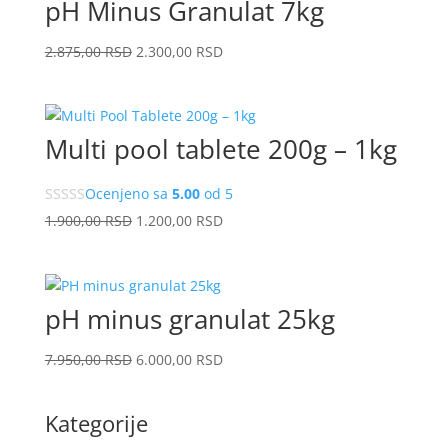
pH Minus Granulat 7kg
Originalna
Trenutna
2.875,00
RSD
2.300,00
RSD
cena
cena
je
je:
bila:
2.300,00
Multi pool tablete 200g – 1kg
2.875,00
RSD.
RSD.
Ocenjeno sa
5.00
od 5
Originalna
Trenutna
1.900,00
RSD
1.200,00
RSD
cena
cena
je
je:
bila:
1.200,00
pH minus granulat 25kg
1.900,00
RSD.
RSD.
Originalna
Trenutna
7.950,00
RSD
6.000,00
RSD
cena
cena
je
je:
Kategorije
bila:
6.000,00