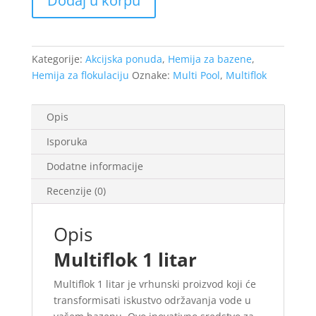
Dodaj u korpu
količina
Kategorije:
Akcijska ponuda
,
Hemija za bazene
,
Hemija za flokulaciju
Oznake:
Multi Pool
,
Multiflok
Opis
Isporuka
Dodatne informacije
Recenzije (0)
Opis
Multiflok 1 litar
Multiflok 1 litar je vrhunski proizvod koji će
transformisati iskustvo održavanja vode u