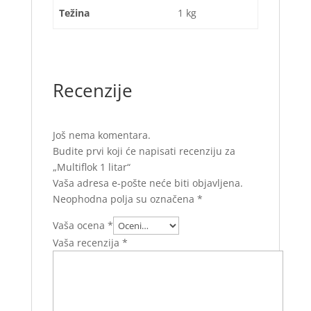
Težina
1 kg
Recenzije
Još nema komentara.
Budite prvi koji će napisati recenziju za
„Multiflok 1 litar“
Vaša adresa e-pošte neće biti objavljena.
Neophodna polja su označena
*
Vaša ocena
*
Vaša recenzija
*