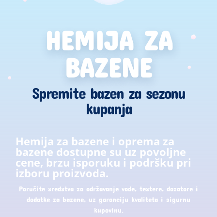
HEMIJA ZA
BAZENE
Spremite bazen za sezonu
kupanja
Hemija za bazene i oprema za
bazene dostupne su uz povoljne
cene, brzu isporuku i podršku pri
izboru proizvoda.
Poručite sredstva za održavanje vode, testere, dozatore i
dodatke za bazene, uz garanciju kvaliteta i sigurnu
kupovinu.