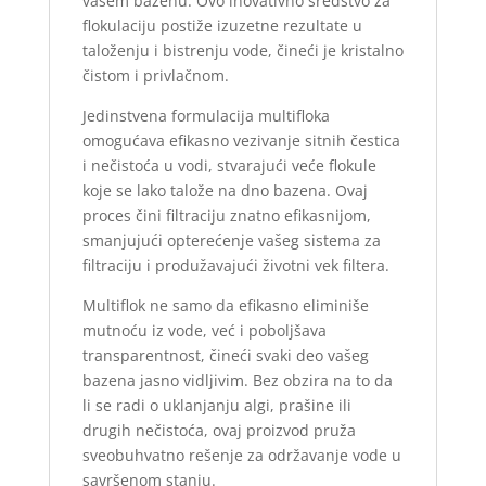
vašem bazenu. Ovo inovativno sredstvo za
flokulaciju postiže izuzetne rezultate u
taloženju i bistrenju vode, čineći je kristalno
čistom i privlačnom.
Jedinstvena formulacija multifloka
omogućava efikasno vezivanje sitnih čestica
i nečistoća u vodi, stvarajući veće flokule
koje se lako talože na dno bazena. Ovaj
proces čini filtraciju znatno efikasnijom,
smanjujući opterećenje vašeg sistema za
filtraciju i produžavajući životni vek filtera.
Multiflok ne samo da efikasno eliminiše
mutnoću iz vode, već i poboljšava
transparentnost, čineći svaki deo vašeg
bazena jasno vidljivim. Bez obzira na to da
li se radi o uklanjanju algi, prašine ili
drugih nečistoća, ovaj proizvod pruža
sveobuhvatno rešenje za održavanje vode u
savršenom stanju.