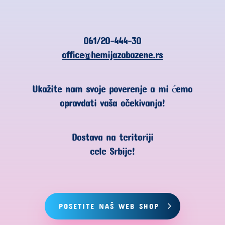
061/20-444-30
office@hemijazabazene.rs
Ukažite nam svoje poverenje a mi ćemo
opravdati vaša očekivanja!
Dostava na teritoriji
cele Srbije!
POSETITE NAŠ WEB SHOP