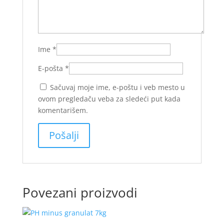
Ime
*
E-pošta
*
Sačuvaj moje ime, e-poštu i veb mesto u
ovom pregledaču veba za sledeći put kada
komentarišem.
Povezani proizvodi