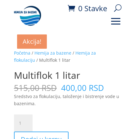
0 Stavke
Akcija!
Akcija!
Akcija!
Akcija!
Početna
/
Hemija za bazene
/
Hemija za
flokulaciju
/ Multiflok 1 litar
Multiflok 1 litar
Originalna
Trenutna
515,00
RSD
400,00
RSD
cena
cena
Sredstvo za flokulaciju, taloženje i bistrenje vode u
je
je:
bazenima.
bila:
400,00
515,00
RSD.
Multiflok
RSD.
1
litar