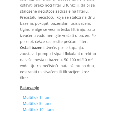
ostaviti preko noći filter u funkciji, da bi se
staložene nečistoće zadržale na filteru.
Preostalu nečistoću, koja se staloži na dnu
bazena, pokupiti bazenskim usisivačem.
Uginule alge se veoma teško filtriraju, zato
izvučenu vodu nemojte vraćati u bazen. Po
potrebi, češće rastresite peščani filter.
Ostali bazeni:
Uveče, posle kupanja,
zaustaviti pumpu i sipati flokulant direktno
na više mesta u bazenu, 50-100 ml/10 m³
vode.Ujutro, nečistoću nataloženu na dnu,
odstraniti usisivačem ili filtracijom kroz
filter.
Pakovanje
–
Multiflok 1 litar
–
Multiflok 5 litara
–
Multiflok 10 litara