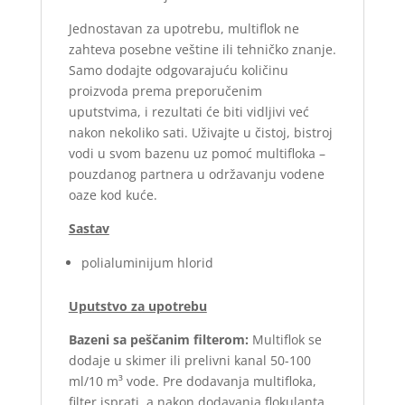
Jednostavan za upotrebu, multiflok ne
zahteva posebne veštine ili tehničko znanje.
Samo dodajte odgovarajuću količinu
proizvoda prema preporučenim
uputstvima, i rezultati će biti vidljivi već
nakon nekoliko sati. Uživajte u čistoj, bistroj
vodi u svom bazenu uz pomoć multifloka –
pouzdanog partnera u održavanju vodene
oaze kod kuće.
Sastav
polialuminijum hlorid
Uputstvo za upotrebu
Bazeni sa peščanim filterom:
Multiflok se
dodaje u skimer ili prelivni kanal 50-100
ml/10 m³ vode. Pre dodavanja multifloka,
filter isprati, a nakon dodavanja flokulanta,