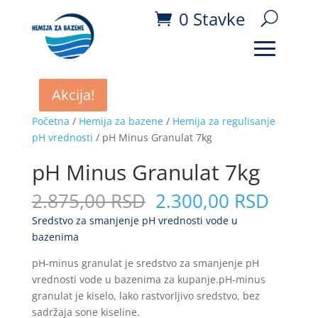
0 Stavke
Akcija!
Akcija!
Akcija!
Akcija!
Početna
/
Hemija za bazene
/
Hemija za regulisanje
pH vrednosti
/ pH Minus Granulat 7kg
pH Minus Granulat 7kg
Originalna
Trenu
2.875,00
RSD
2.300,00
RSD
cena
cena
Sredstvo za smanjenje pH vrednosti vode u
je
je:
bazenima
bila:
2.300
2.875,00
RSD.
pH-minus granulat je sredstvo za smanjenje pH
RSD.
vrednosti vode u bazenima za kupanje.pH-minus
granulat je kiselo, lako rastvorljivo sredstvo, bez
sadržaja sone kiseline.