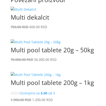
Multi dekalcit
Originalna
Trenutna
750,00
RSD
600,00
RSD
cena
cena
je
je:
bila:
600,00
Multi pool tablete 20g – 50kg
750,00
RSD.
RSD.
Originalna
Trenutna
70.000,00
RSD
56.000,00
RSD
cena
cena
je
je:
bila:
56.000,00
Multi pool tablete 200g – 1kg
70.000,00
RSD.
RSD.
Ocenjeno sa
5.00
od 5
Originalna
Trenutna
1.900,00
RSD
1.200,00
RSD
cena
cena