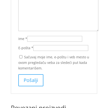
Ime
*
E-pošta
*
Sačuvaj moje ime, e-poštu i veb mesto u
ovom pregledaču veba za sledeći put kada
komentarišem.
Povezani proizvodi