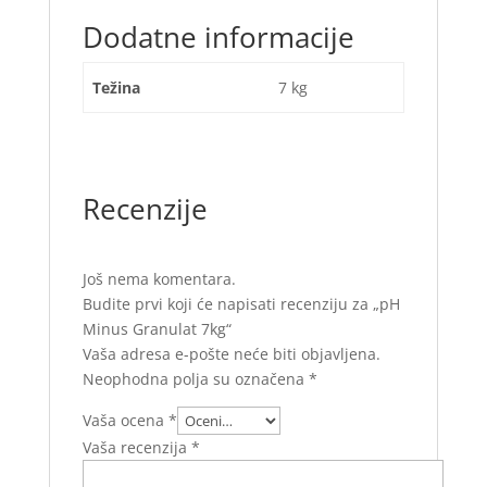
Dodatne informacije
Težina
7 kg
Recenzije
Još nema komentara.
Budite prvi koji će napisati recenziju za „pH
Minus Granulat 7kg“
Vaša adresa e-pošte neće biti objavljena.
Neophodna polja su označena
*
Vaša ocena
*
Vaša recenzija
*