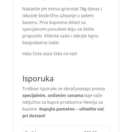
Nabavite pH minus granulat 7kg danas i
iskusite bezbrižno uživanje u vašem
bazenu. Prva kupovina dolazi sa
specijalnom ponudom koju ne želite
propustiti. Kliknite sada i otkrijte tajnu
besprekorne vode!
Vaša čista oaza čeka na vas!
Isporuka
Troškovi isporuke se obračunavaju prema
specijalnim, sniženim cenama
koje važe
isključivo za kupce prodavnice Hemija za
bazene.
Kupujte pametno – uštedite već
pri dostavi!