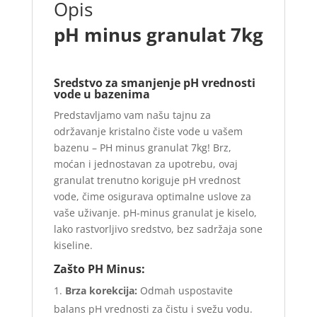
Opis
pH minus granulat 7kg
Sredstvo za smanjenje pH vrednosti
vode u bazenima
Predstavljamo vam našu tajnu za
održavanje kristalno čiste vode u vašem
bazenu – PH minus granulat 7kg! Brz,
moćan i jednostavan za upotrebu, ovaj
granulat trenutno koriguje pH vrednost
vode, čime osigurava optimalne uslove za
vaše uživanje. pH-minus granulat je kiselo,
lako rastvorljivo sredstvo, bez sadržaja sone
kiseline.
Zašto PH Minus:
Brza korekcija:
Odmah uspostavite
balans pH vrednosti za čistu i svežu vodu.