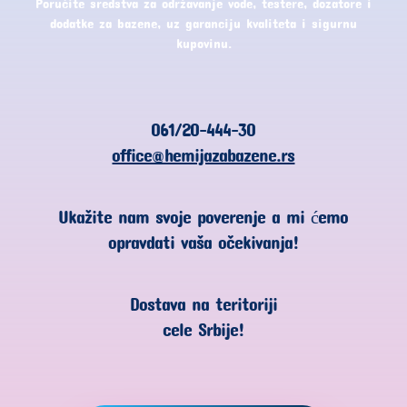
Poručite sredstva za održavanje vode, testere, dozatore i
dodatke za bazene, uz garanciju kvaliteta i sigurnu
kupovinu.
061/20-444-30
office@hemijazabazene.rs
Ukažite nam svoje poverenje a mi ćemo
opravdati vaša očekivanja!
Dostava na teritoriji
cele Srbije!