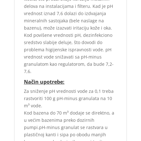
delova na instalacijama i filteru. Kad je pH
vrednost iznad 7,6 dolazi do izdvajanja
mineralnih sastojaka (bele naslage na
bazenu), može izazvati iritaciju kože i oka.
Kod povišene vrednosti pH, dezinfekciono
sredstvo slabije deluje, što dovodi do
problema higijenske ispravnosti vode. pH
vrednost vode snižavati sa pH-minus
granulatom kao regulatorom, da bude 7,2-
7,6.
Način upotrebe:
Za sniženje pH vrednosti vode za 0,1 treba
rastvoriti 100 g pH-minus granulata na 10
m³ vode.
Kod bazena do 70 m³ dodaje se direktno, a
u većim bazenima preko dozirnih
pumpi.pH-minus granulat se rastvara u
plastičnoj kanti i sipa po obodu manjih