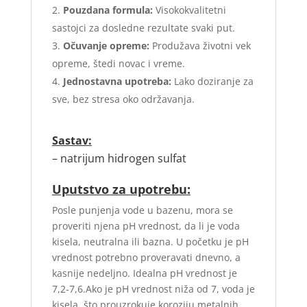
Pouzdana formula:
Visokokvalitetni
sastojci za dosledne rezultate svaki put.
Očuvanje opreme:
Produžava životni vek
opreme, štedi novac i vreme.
Jednostavna upotreba:
Lako doziranje za
sve, bez stresa oko održavanja.
Sastav:
– natrijum hidrogen sulfat
Uputstvo za upotrebu:
Posle punjenja vode u bazenu, mora se
proveriti njena pH vrednost, da li je voda
kisela, neutralna ili bazna. U početku je pH
vrednost potrebno proveravati dnevno, a
kasnije nedeljno. Idealna pH vrednost je
7,2-7,6.Ako je pH vrednost niža od 7, voda je
kisela, što prouzrokuje koroziju metalnih