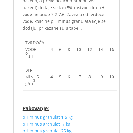
bazena, a preko dozirnih pumpi (veći
bazeni) dodaje se kao 5% rastvor, dok pH
vode ne bude 7,2-7,6. Zavisno od tvrdoće
vode, količine pH-minus granulata koje se
dodaju, prikazane su u tabeli.
TVRDOĆA
VODE
4
6
8
10
12
14
16
o
dH
pH-
MINUS
4
5
6
7
8
9
10
3
g/m
Pakovanje:
pH minus granulat 1,5 kg
pH minus granulat 7 kg
pH minus granulat 25 kg