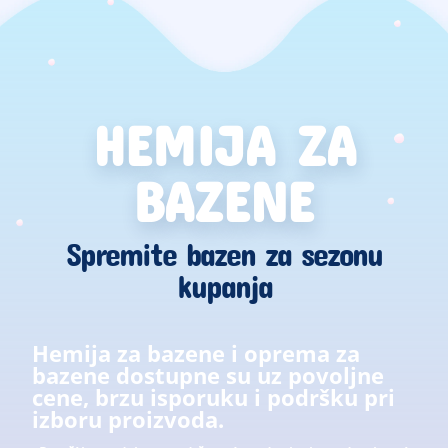
HEMIJA ZA
BAZENE
Spremite bazen za sezonu
kupanja
Hemija za bazene i oprema za
bazene dostupne su uz povoljne
cene, brzu isporuku i podršku pri
izboru proizvoda.