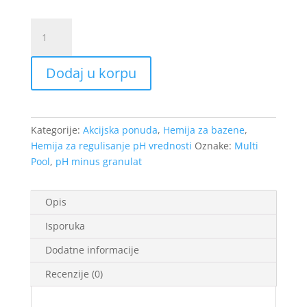
pH
Minus
Granulat
Dodaj u korpu
7kg
količina
Kategorije:
Akcijska ponuda
,
Hemija za bazene
,
Hemija za regulisanje pH vrednosti
Oznake:
Multi
Pool
,
pH minus granulat
Opis
Isporuka
Dodatne informacije
Recenzije (0)