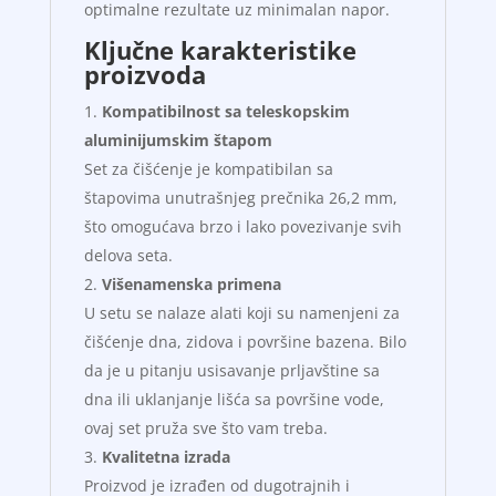
optimalne rezultate uz minimalan napor.
Ključne karakteristike
proizvoda
Kompatibilnost sa teleskopskim
aluminijumskim štapom
Set za čišćenje je kompatibilan sa
štapovima unutrašnjeg prečnika 26,2 mm,
što omogućava brzo i lako povezivanje svih
delova seta.
Višenamenska primena
U setu se nalaze alati koji su namenjeni za
čišćenje dna, zidova i površine bazena. Bilo
da je u pitanju usisavanje prljavštine sa
dna ili uklanjanje lišća sa površine vode,
ovaj set pruža sve što vam treba.
Kvalitetna izrada
Proizvod je izrađen od dugotrajnih i