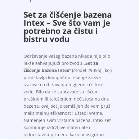
Set za čišćenje bazena
Intex – Sve što vam je
potrebno za čistu i
bistru vodu
Održavanje vašeg bazena nikada nije bilo
lakše zahvaljujući proizvodu „
Set za
čišćenje bazena Intex
“ (model 29056) , koji
predstavlja kompletno rešenje za sve
izazove u održavanju higijene i čistoće
vode. Bilo da se suočavate sa lišćem,
prašinom ili taloženjem nečistoća na dnu
bazena, ovaj set je osmišljen da vam pruži
maksimalnu efikasnost i uštedi vreme.
Namenjen svim vrstama bazena, Intex set
kombinuje izdržljive materijale i
jednostavnu primenu kako bi osigurao