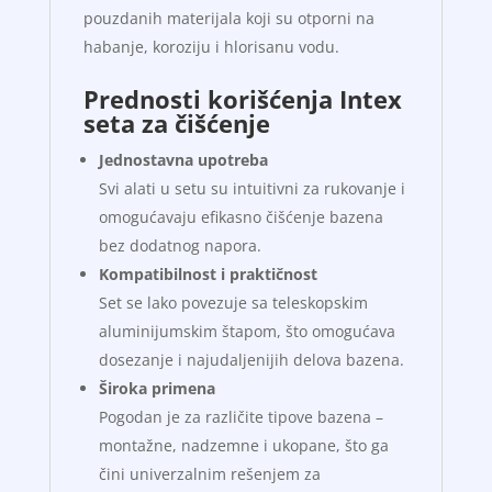
pouzdanih materijala koji su otporni na
habanje, koroziju i hlorisanu vodu.
Prednosti korišćenja Intex
seta za čišćenje
Jednostavna upotreba
Svi alati u setu su intuitivni za rukovanje i
omogućavaju efikasno čišćenje bazena
bez dodatnog napora.
Kompatibilnost i praktičnost
Set se lako povezuje sa teleskopskim
aluminijumskim štapom, što omogućava
dosezanje i najudaljenijih delova bazena.
Široka primena
Pogodan je za različite tipove bazena –
montažne, nadzemne i ukopane, što ga
čini univerzalnim rešenjem za