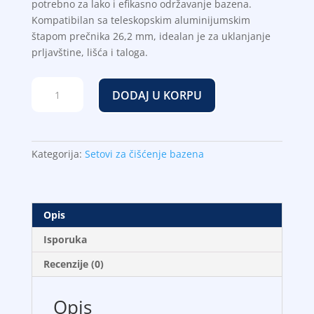
potrebno za lako i efikasno održavanje bazena.
Kompatibilan sa teleskopskim aluminijumskim
štapom prečnika 26,2 mm, idealan je za uklanjanje
prljavštine, lišća i taloga.
Set
DODAJ U KORPU
za
čišćenje
bazena
Intex
Kategorija:
Setovi za čišćenje bazena
količina
Opis
Isporuka
Recenzije (0)
Opis