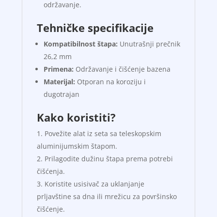
održavanje.
Tehničke specifikacije
Kompatibilnost štapa:
Unutrašnji prečnik
26,2 mm
Primena:
Održavanje i čišćenje bazena
Materijal:
Otporan na koroziju i
dugotrajan
Kako koristiti?
Povežite alat iz seta sa teleskopskim
aluminijumskim štapom.
Prilagodite dužinu štapa prema potrebi
čišćenja.
Koristite usisivač za uklanjanje
prljavštine sa dna ili mrežicu za površinsko
čišćenje.