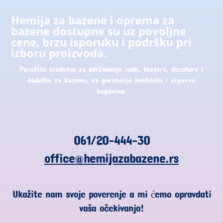
Hemija za bazene i oprema za
bazene dostupne su uz povoljne
cene, brzu isporuku i podršku pri
izboru proizvoda.
Poručite sredstva za održavanje vode, testere, dozatore i
dodatke za bazene, uz garanciju kvaliteta i sigurnu
kupovinu.
061/20-444-30
office@hemijazabazene.rs
Ukažite nam svoje poverenje a mi ćemo opravdati
vaša očekivanja!