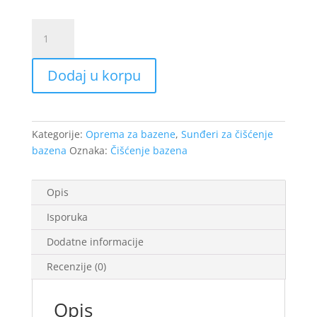
Sunđer
za
čišćenje
Dodaj u korpu
bazena
POOL
GUM
TOUCAN
Kategorije:
Oprema za bazene
,
Sunđeri za čišćenje
količina
bazena
Oznaka:
Čišćenje bazena
Opis
Isporuka
Dodatne informacije
Recenzije (0)
Opis