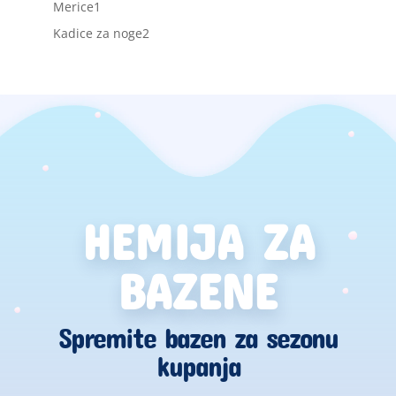
1
Merice
1
proizvod
2
Kadice za noge
2
proizvoda
HEMIJA ZA
BAZENE
Spremite bazen za sezonu
kupanja