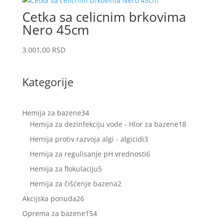
Cetka sa celicnim brkovima
Nero 45cm
3.001,00
RSD
Kategorije
34
Hemija za bazene
34
proizvoda
18
Hemija za dezinfekciju vode - Hlor za bazene
18
proizvoda
3
Hemija protiv razvoja algi - algicidi
3
proizvoda
6
Hemija za regulisanje pH vrednosti
6
proizvoda
5
Hemija za flokulaciju
5
proizvoda
2
Hemija za čišćenje bazena
2
proizvoda
26
Akcijska ponuda
26
proizvoda
154
Oprema za bazene
154