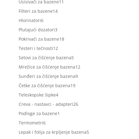
proizvoda
11
Usisivači za bazene
11
proizvoda
14
Filteri za bazene
14
proizvoda
6
Hlorinatori
6
proizvoda
3
Plutajući dozatori
3
proizvoda
18
Pokrivači za bazene
18
proizvoda
12
Testeri i tečnosti
12
proizvoda
5
Setovi za čišćenje bazena
5
proizvoda
12
Mrežice za čišćenje bazena
12
proizvoda
9
Sunđeri za čišćenje bazena
9
proizvoda
19
Četke za čišćenje bazena
19
proizvoda
4
Teleskopske šipke
4
proizvoda
26
Creva - nastavci - adapteri
26
proizvoda
1
Podloge za bazene
1
proizvod
6
Termometri
6
proizvoda
5
Lepak i folija za krpljenje bazena
5
proizvoda