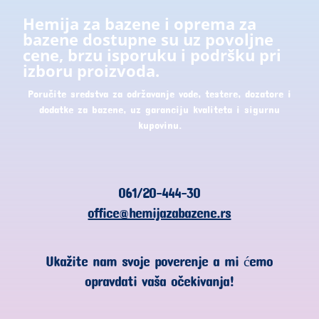
Hemija za bazene i oprema za
bazene dostupne su uz povoljne
cene, brzu isporuku i podršku pri
izboru proizvoda.
Poručite sredstva za održavanje vode, testere, dozatore i
dodatke za bazene, uz garanciju kvaliteta i sigurnu
kupovinu.
061/20-444-30
office@hemijazabazene.rs
Ukažite nam svoje poverenje a mi ćemo
opravdati vaša očekivanja!