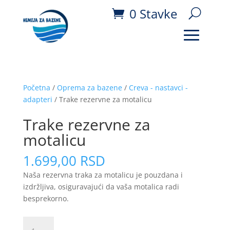
0 Stavke
Početna
/
Oprema za bazene
/
Creva - nastavci -
adapteri
/ Trake rezervne za motalicu
Trake rezervne za
motalicu
1.699,00
RSD
Naša rezervna traka za motalicu je pouzdana i
izdržljiva, osiguravajući da vaša motalica radi
besprekorno.
Trake