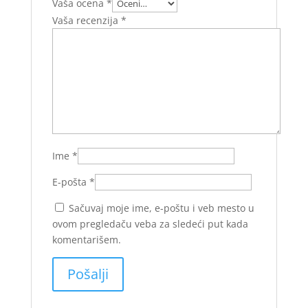
Vaša ocena
*
Vaša recenzija
*
Ime
*
E-pošta
*
Sačuvaj moje ime, e-poštu i veb mesto u
ovom pregledaču veba za sledeći put kada
komentarišem.