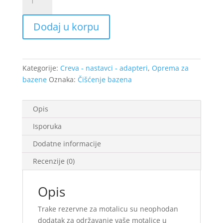
rezervne
za
Dodaj u korpu
motalicu
količina
Kategorije:
Creva - nastavci - adapteri
,
Oprema za
bazene
Oznaka:
Čišćenje bazena
Opis
Isporuka
Dodatne informacije
Recenzije (0)
Opis
Trake rezervne za motalicu su neophodan
dodatak za održavanje vaše motalice u