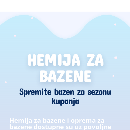
HEMIJA ZA
BAZENE
Spremite bazen za sezonu
kupanja
Hemija za bazene i oprema za
bazene dostupne su uz povoljne