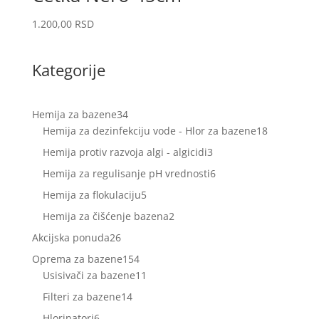
1.200,00
RSD
Kategorije
34
Hemija za bazene
34
proizvoda
18
Hemija za dezinfekciju vode - Hlor za bazene
18
proizvoda
3
Hemija protiv razvoja algi - algicidi
3
proizvoda
6
Hemija za regulisanje pH vrednosti
6
proizvoda
5
Hemija za flokulaciju
5
proizvoda
2
Hemija za čišćenje bazena
2
proizvoda
26
Akcijska ponuda
26
proizvoda
154
Oprema za bazene
154
proizvoda
11
Usisivači za bazene
11
proizvoda
14
Filteri za bazene
14
proizvoda
6
Hlorinatori
6