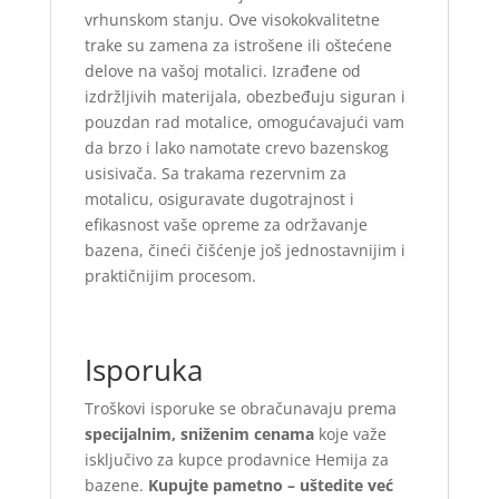
vrhunskom stanju. Ove visokokvalitetne
trake su zamena za istrošene ili oštećene
delove na vašoj motalici. Izrađene od
izdržljivih materijala, obezbeđuju siguran i
pouzdan rad motalice, omogućavajući vam
da brzo i lako namotate crevo bazenskog
usisivača. Sa trakama rezervnim za
motalicu, osiguravate dugotrajnost i
efikasnost vaše opreme za održavanje
bazena, čineći čišćenje još jednostavnijim i
praktičnijim procesom.
Isporuka
Troškovi isporuke se obračunavaju prema
specijalnim, sniženim cenama
koje važe
isključivo za kupce prodavnice Hemija za
bazene.
Kupujte pametno – uštedite već