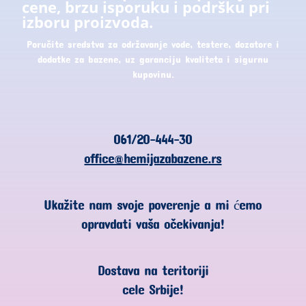
cene, brzu isporuku i podršku pri
izboru proizvoda.
Poručite sredstva za održavanje vode, testere, dozatore i
dodatke za bazene, uz garanciju kvaliteta i sigurnu
kupovinu.
061/20-444-30
office@hemijazabazene.rs
Ukažite nam svoje poverenje a mi ćemo
opravdati vaša očekivanja!
Dostava na teritoriji
cele Srbije!