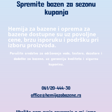
Spremite bazen za sezonu
kupanja
Hemija za bazene i oprema za
bazene dostupne su uz povoljne
cene, brzu isporuku i podršku pri
izboru proizvoda.
Poručite sredstva za održavanje vode, testere, dozatore i
dodatke za bazene, uz garanciju kvaliteta i sigurnu
kupovinu.
061/20-444-30
office@hemijazabazene.rs
Ukažite nam svoje poverenje a mi ćemo