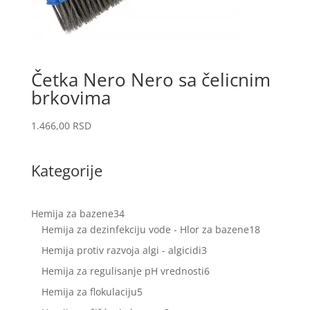
Četka Nero Nero sa čelicnim
brkovima
1.466,00
RSD
Kategorije
34
Hemija za bazene
34
proizvoda
18
Hemija za dezinfekciju vode - Hlor za bazene
18
proizvoda
3
Hemija protiv razvoja algi - algicidi
3
proizvoda
6
Hemija za regulisanje pH vrednosti
6
proizvoda
5
Hemija za flokulaciju
5
proizvoda