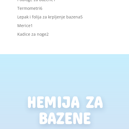
proizvod
6
Termometri
6
proizvoda
5
Lepak i folija za krpljenje bazena
5
proizvoda
1
Merice
1
proizvod
2
Kadice za noge
2
proizvoda
HEMIJA ZA
BAZENE