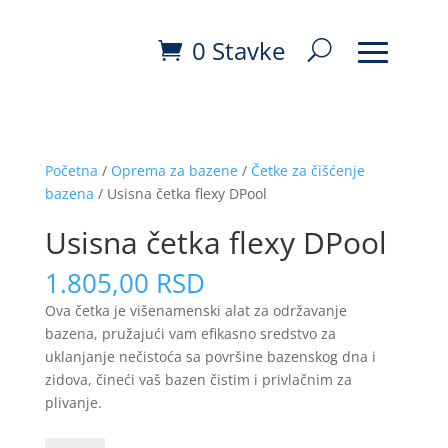
0 Stavke
Početna
/
Oprema za bazene
/
Četke za čišćenje
bazena
/ Usisna četka flexy DPool
Usisna četka flexy DPool
1.805,00
RSD
Ova četka je višenamenski alat za održavanje
bazena, pružajući vam efikasno sredstvo za
uklanjanje nečistoća sa površine bazenskog dna i
zidova, čineći vaš bazen čistim i privlačnim za
plivanje.