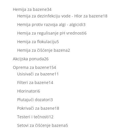
34
Hemija za bazene
34
proizvoda
18
Hemija za dezinfekciju vode - Hlor za bazene
18
proizvoda
3
Hemija protiv razvoja algi - algicidi
3
proizvoda
6
Hemija za regulisanje pH vrednosti
6
proizvoda
5
Hemija za flokulaciju
5
proizvoda
2
Hemija za čišćenje bazena
2
proizvoda
26
Akcijska ponuda
26
proizvoda
154
Oprema za bazene
154
proizvoda
11
Usisivači za bazene
11
proizvoda
14
Filteri za bazene
14
proizvoda
6
Hlorinatori
6
proizvoda
3
Plutajući dozatori
3
proizvoda
18
Pokrivači za bazene
18
proizvoda
12
Testeri i tečnosti
12
proizvoda
5
Setovi za čišćenje bazena
5