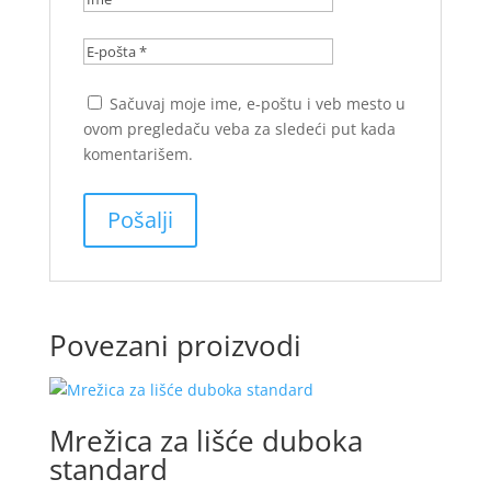
Sačuvaj moje ime, e-poštu i veb mesto u
ovom pregledaču veba za sledeći put kada
komentarišem.
Povezani proizvodi
Mrežica za lišće duboka
standard