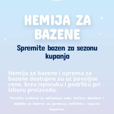
HEMIJA ZA
BAZENE
Spremite bazen za sezonu
kupanja
Hemija za bazene i oprema za
bazene dostupne su uz povoljne
cene, brzu isporuku i podršku pri
izboru proizvoda.
Poručite sredstva za održavanje vode, testere, dozatore i
dodatke za bazene, uz garanciju kvaliteta i sigurnu
kupovinu.