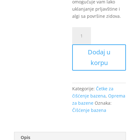
omogućuje vam lako
uklanjanje prljavštine i
algi sa površine zidova.
Usisna
četka
Nero
Dodaj u
trouglasta
količina
korpu
Kategorije:
Četke za
čišćenje bazena
,
Oprema
za bazene
Oznaka:
Čišćenje bazena
Opis