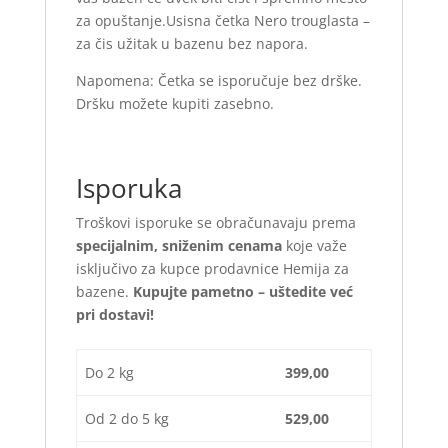
za opuštanje.Usisna četka Nero trouglasta –
za čis užitak u bazenu bez napora.
Napomena: Četka se isporučuje bez drške.
Dršku možete kupiti zasebno.
Isporuka
Troškovi isporuke se obračunavaju prema
specijalnim, sniženim cenama
koje važe
isključivo za kupce prodavnice Hemija za
bazene.
Kupujte pametno – uštedite već
pri dostavi!
Do 2 kg
399,00
Od 2 do 5 kg
529,00