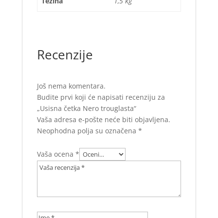
Težina
1,5 kg
Recenzije
Još nema komentara.
Budite prvi koji će napisati recenziju za
„Usisna četka Nero trouglasta“
Vaša adresa e-pošte neće biti objavljena.
Neophodna polja su označena
*
Vaša ocena
*