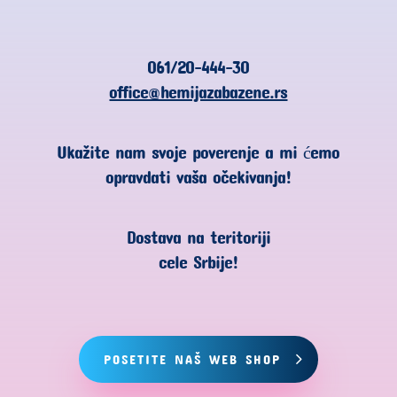
061/20-444-30
office@hemijazabazene.rs
Ukažite nam svoje poverenje a mi ćemo
opravdati vaša očekivanja!
Dostava na teritoriji
cele Srbije!
POSETITE NAŠ WEB SHOP