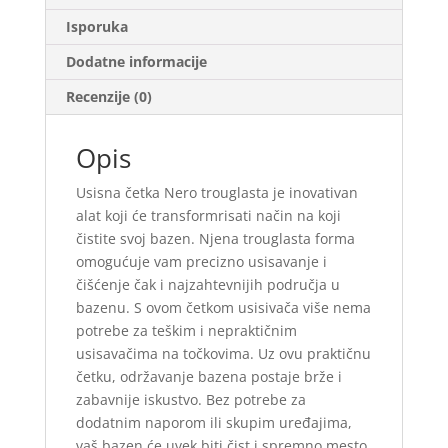
Isporuka
Dodatne informacije
Recenzije (0)
Opis
Usisna četka Nero trouglasta je inovativan
alat koji će transformrisati način na koji
čistite svoj bazen. Njena trouglasta forma
omogućuje vam precizno usisavanje i
čišćenje čak i najzahtevnijih područja u
bazenu. S ovom četkom usisivača više nema
potrebe za teškim i nepraktičnim
usisavačima na točkovima. Uz ovu praktičnu
četku, održavanje bazena postaje brže i
zabavnije iskustvo. Bez potrebe za
dodatnim naporom ili skupim uređajima,
vaš bazen će uvek biti čist i spremno mesto