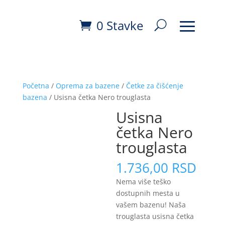
0 Stavke
Početna
/
Oprema za bazene
/
Četke za čišćenje
bazena
/ Usisna četka Nero trouglasta
Usisna
četka Nero
trouglasta
1.736,00
RSD
Nema više teško
dostupnih mesta u
vašem bazenu! Naša
trouglasta usisna četka