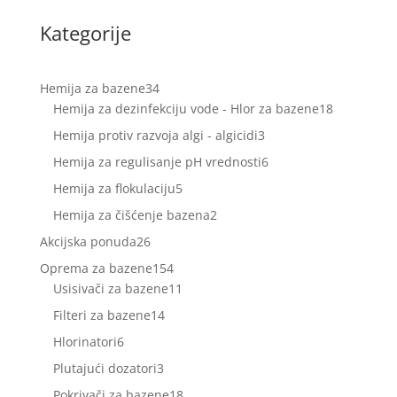
Kategorije
34
Hemija za bazene
34
proizvoda
18
Hemija za dezinfekciju vode - Hlor za bazene
18
proizvoda
3
Hemija protiv razvoja algi - algicidi
3
proizvoda
6
Hemija za regulisanje pH vrednosti
6
proizvoda
5
Hemija za flokulaciju
5
proizvoda
2
Hemija za čišćenje bazena
2
proizvoda
26
Akcijska ponuda
26
proizvoda
154
Oprema za bazene
154
proizvoda
11
Usisivači za bazene
11
proizvoda
14
Filteri za bazene
14
proizvoda
6
Hlorinatori
6
proizvoda
3
Plutajući dozatori
3
proizvoda
18
Pokrivači za bazene
18