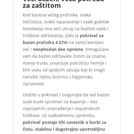
za zaštitom
Kod bazena većeg prečnika, svaka
nečistoća, svako isparavanje i svaki gubitak
hemikalija ima veći uticaj na kvalitet vode i
troškove održavanja. Zato je
pokrivač za
bazen prečnika 4.57m
ne samo koristan,
već i
neophodan deo opreme
. Omogućava
vam da bazen održavate čistim sa znatno
manje truda, smanjuje potrošnju hemije i
štiti vodu od spoljnih uticaja koji bi mogli
narušiti njenu bistrinu i higijensku
ispravnost.
Uložite u pokrivač i osigurajte da vaš bazen
uvek bude spreman za kupanje – bez
neprijatnih iznenađenja i nepotrebnih
troškova. Uz svakodnevnu upotrebu,
pokrivač postaje tihi saveznik u borbi za
čistu, stabilnu i dugotrajno upotrebljivu