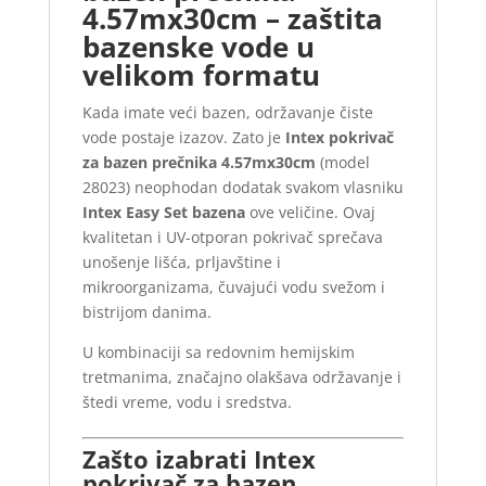
4.57mx30cm – zaštita
bazenske vode u
velikom formatu
Kada imate veći bazen, održavanje čiste
vode postaje izazov. Zato je
Intex pokrivač
za bazen prečnika 4.57mx30cm
(model
28023) neophodan dodatak svakom vlasniku
Intex Easy Set bazena
ove veličine. Ovaj
kvalitetan i UV-otporan pokrivač sprečava
unošenje lišća, prljavštine i
mikroorganizama, čuvajući vodu svežom i
bistrijom danima.
U kombinaciji sa redovnim hemijskim
tretmanima, značajno olakšava održavanje i
štedi vreme, vodu i sredstva.
Zašto izabrati Intex
pokrivač za bazen