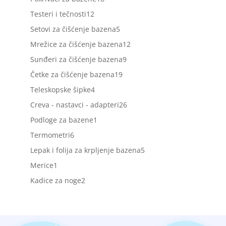
proizvoda
12
Testeri i tečnosti
12
proizvoda
5
Setovi za čišćenje bazena
5
proizvoda
12
Mrežice za čišćenje bazena
12
proizvoda
9
Sunđeri za čišćenje bazena
9
proizvoda
19
Četke za čišćenje bazena
19
proizvoda
4
Teleskopske šipke
4
proizvoda
26
Creva - nastavci - adapteri
26
proizvoda
1
Podloge za bazene
1
proizvod
6
Termometri
6
proizvoda
5
Lepak i folija za krpljenje bazena
5
proizvoda
1
Merice
1
proizvod
2
Kadice za noge
2
proizvoda