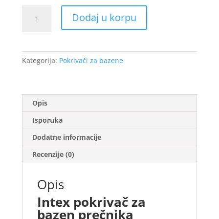
Intex
Dodaj u korpu
pokrivač
za
bazen
prečnika
Kategorija:
Pokrivači za bazene
4.57mx30cm
količina
Opis
Isporuka
Dodatne informacije
Recenzije (0)
Opis
Intex pokrivač za
bazen prečnika