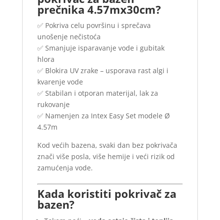
prečnika 4.57mx30cm?
✅ Pokriva celu površinu i sprečava
unošenje nečistoća
✅ Smanjuje isparavanje vode i gubitak
hlora
✅ Blokira UV zrake – usporava rast algi i
kvarenje vode
✅ Stabilan i otporan materijal, lak za
rukovanje
✅ Namenjen za Intex Easy Set modele Ø
4.57m
Kod većih bazena, svaki dan bez pokrivača
znači više posla, više hemije i veći rizik od
zamućenja vode.
Kada koristiti pokrivač za
bazen?