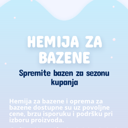
HEMIJA ZA
BAZENE
Spremite bazen za sezonu
kupanja
Hemija za bazene i oprema za
bazene dostupne su uz povoljne
cene, brzu isporuku i podršku pri
izboru proizvoda.