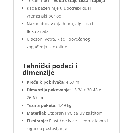
Tokom noći –
voda ostaje čista i toplija
Kada bazen nije u upotrebi duži
vremenski period
Nakon dodavanja hlora, algicida ili
flokulanata
U sezoni vetra, kiše i povećanog
zagađenja iz okoline
Tehnički podaci i
dimenzije
Prečnik pokrivača:
4.57 m
Dimenzije pakovanja:
13.34 x 30.48 x
26.67 cm
Težina paketa:
4.49 kg
Materijal:
Otporan PVC sa UV zaštitom
Fiksiranje:
Elastične ivice – jednostavno i
sigurno postavljanje