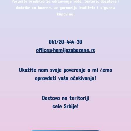
Poručite sredstva za održavanje vode, testere, dozatore i
dodatke za bazene, uz garanciju kvaliteta i sigurnu
kupovinu.
061/20-444-30
office@hemijazabazene.rs
Ukažite nam svoje poverenje a mi ćemo
opravdati vaša očekivanja!
Dostava na teritoriji
cele Srbije!