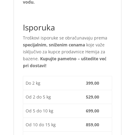
vodu.
Isporuka
Troškovi isporuke se obračunavaju prema
specijalnim, sniženim cenama
koje važe
isključivo za kupce prodavnice Hemija za
bazene.
Kupujte pametno – uštedite već
pri dostavi!
Do 2 kg
399,00
Od 2 do 5 kg
529,00
Od 5 do 10 kg
699,00
Od 10 do 15 kg
859,00