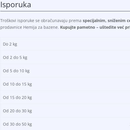
Isporuka
Troškovi isporuke se obračunavaju prema
specijalnim, sniženim 
prodavnice Hemija za bazene.
Kupujte pametno – uštedite već pri
Do 2 kg
3
Od 2 do 5 kg
5
Od 5 do 10 kg
6
Od 10 do 15 kg
8
Od 15 do 20 kg
1.
Od 20 do 30 kg
1.
Od 30 do 50 kg
2.