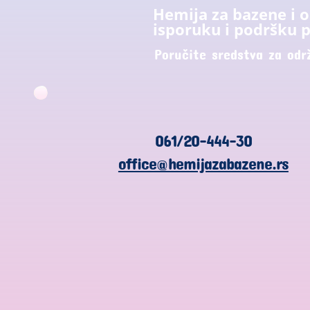
Hemija za bazene i 
isporuku i podršku p
Poručite sredstva za odr
061/20-444-30
office@hemijazabazene.rs