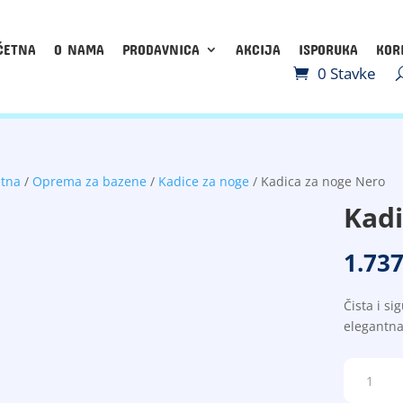
ČETNA
O NAMA
PRODAVNICA
AKCIJA
ISPORUKA
KOR
0 Stavke
etna
/
Oprema za bazene
/
Kadice za noge
/ Kadica za noge Nero
Kadi
1.737
Čista i si
elegantna
Kadica
za