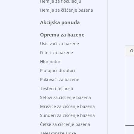
Hemija za flokulaciju
Hemija za čišćenje bazena
Akcijska ponuda
Oprema za bazene
Usisivači za bazene
O
Filteri za bazene
Hlorinatori
Plutajući dozatori
Pokrivači za bazene
Testeri i tečnosti
Setovi za čišćenje bazena
Mrežice za čišćenje bazena
Sunđeri za čišćenje bazena
Četke za čišćenje bazena
Teleskopske šipke