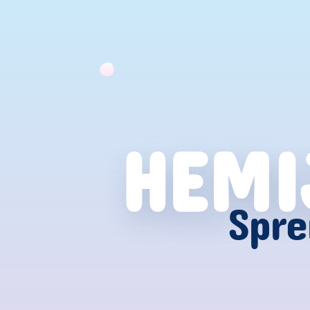
HEMI
Spre