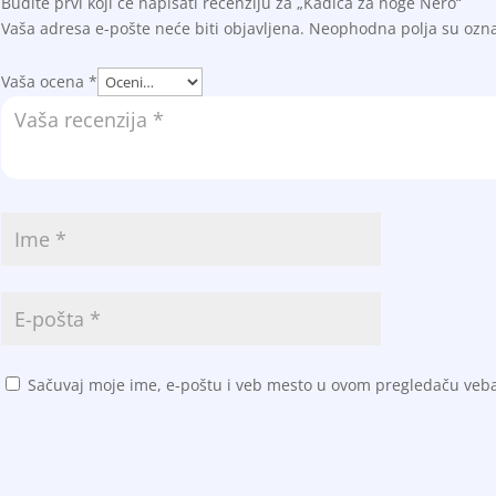
Budite prvi koji će napisati recenziju za „Kadica za noge Nero“
Vaša adresa e-pošte neće biti objavljena.
Neophodna polja su oz
Vaša ocena
*
Sačuvaj moje ime, e-poštu i veb mesto u ovom pregledaču veb