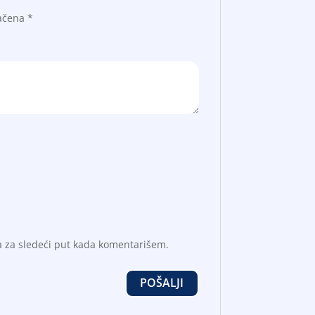
načena
*
a za sledeći put kada komentarišem.