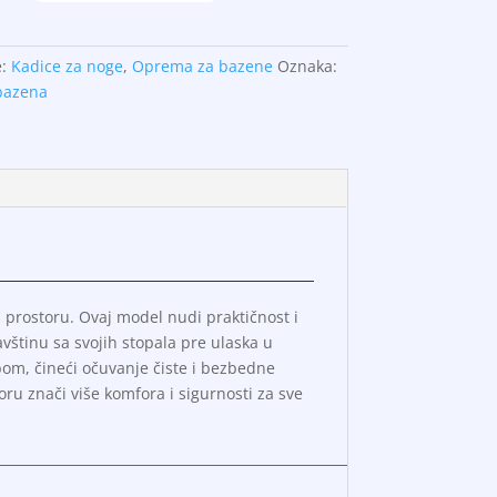
e:
Kadice za noge
,
Oprema za bazene
Oznaka:
bazena
rostoru. Ovaj model nudi praktičnost i
vštinu sa svojih stopala pre ulaska u
om, čineći očuvanje čiste i bezbedne
u znači više komfora i sigurnosti za sve