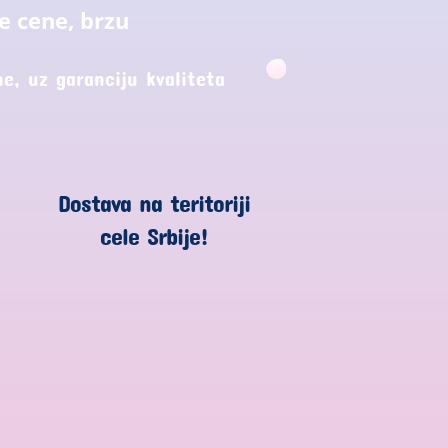
e cene, brzu
e, uz garanciju kvaliteta
Dostava na teritoriji
cele Srbije!