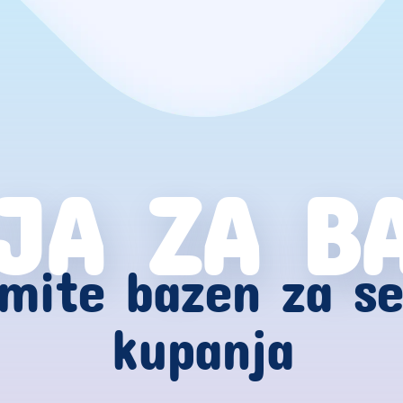
JA ZA B
mite bazen za s
kupanja