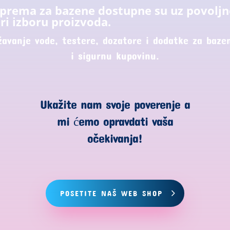
oprema za bazene dostupne su uz povoljn
ri izboru proizvoda.
žavanje vode, testere, dozatore i dodatke za bazen
i sigurnu kupovinu.
Ukažite nam svoje poverenje a
mi ćemo opravdati vaša
očekivanja!
POSETITE NAŠ WEB SHOP