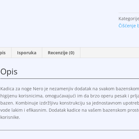
noge
Nero
količina
Kategorij
Čišćenje 
pis
Isporuka
Recenzije (0)
Opis
Kadica za noge Nero je nezamenjiv dodatak na svakom bazenskom p
higijenu korisnicima, omogućavajući im da brzo operu pesak i prlja
bazen. Kombinuje izdržljivu konstrukciju sa jednostavnom upotreb
vode lakim i efikasnim. Dodatak kadice na vašem bazenskom prostor
korisnike.